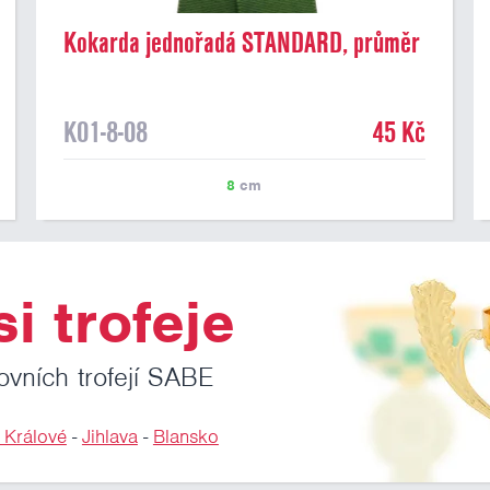
Kokarda jednořadá STANDARD, průměr
8 cm, tm.zelená
K01-8-08
45 Kč
8
cm
i trofeje
ovních trofejí SABE
 Králové
-
Jihlava
-
Blansko