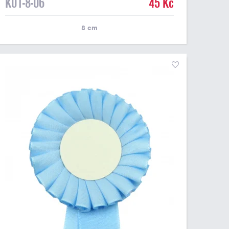
K01-8-06
45 Kč
8
cm