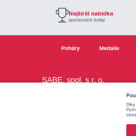
Nejširší nabídka
sportovních trofejí
Poháry
Medaile
SABE, spol. s r. o.
Na Březince 8
Pou
150 00 Praha 5
Díky
Pomá
obsa
Copyright © SABE, spol. s r. o. |
o cookies
|
nastav