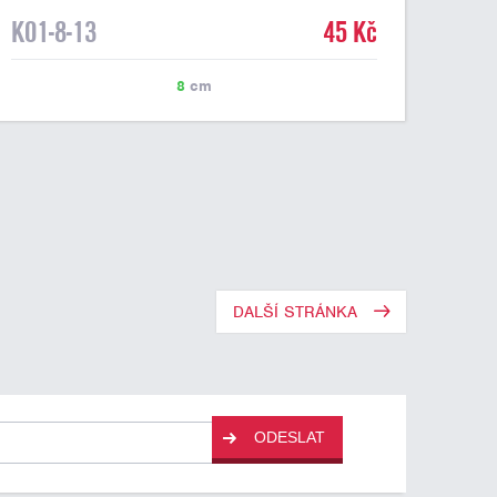
K01-8-13
45 Kč
8
cm
DALŠÍ STRÁNKA
ODESLAT