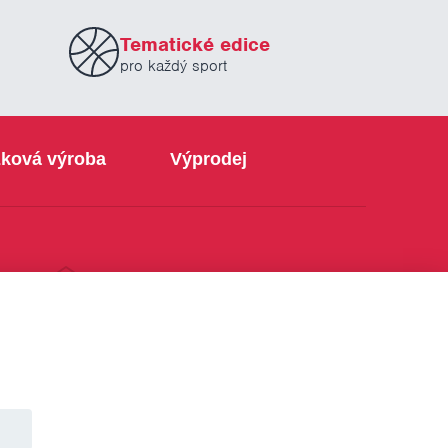
Tematické edice
pro každý sport
ková výroba
Výprodej
info@sabe.cz