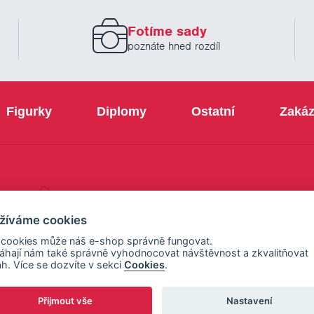
zadejte
prosím
Fotíme sady
Váš
email
poznáte hned rozdíl
Figurky
Diplomy
Ostatní
Zakáz
+420 800 103 113
žíváme cookies
 cookies může náš e-shop správně fungovat.
hají nám také správně vyhodnocovat návštěvnost a zkvalitňovat
h. Více se dozvíte v sekci
Cookies
.
Přijmout vše
Nastavení
ení cookies