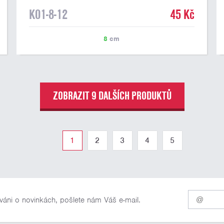
K01-8-12
45 Kč
8
cm
ZOBRAZIT 9 DALŠÍCH PRODUKTŮ
1
2
3
4
5
Pro
váni o novinkách, pošlete nám Váš e-mail.
odběr
našich
novinek