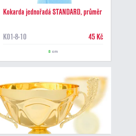
Kokarda jednořadá STANDARD, průměr
8 cm, sv.modrá
K01-8-10
45 Kč
8
cm