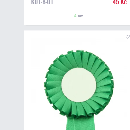
K01-8-01
45 Kč
8
cm