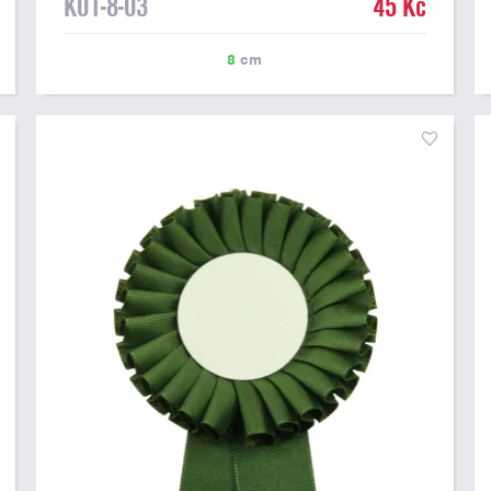
K01-8-03
45 Kč
8
cm