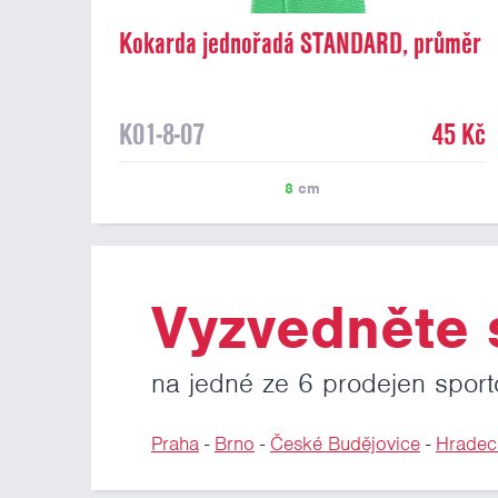
Kokarda jednořadá STANDARD, průměr
8 cm, zelená
K01-8-07
45 Kč
8
cm
Vyzvedněte s
na jedné ze 6 prodejen sport
Praha
-
Brno
-
České Budějovice
-
Hradec