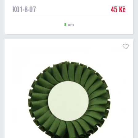
K01-8-07
45 Kč
8
cm