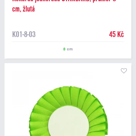
cm, žlutá
K01-8-03
45 Kč
8
cm