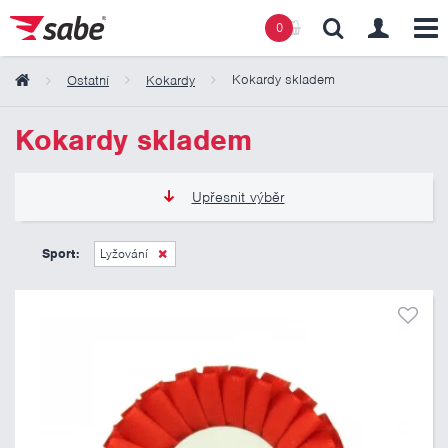
0
Kokardy skladem
Ostatní
Kokardy
Obsah košíku
Kokardy skladem
Košík zeje prázdnotou
Upřesnit výběr
45 Kč
275 Kč
Sport:
Lyžování
Pouze skladem