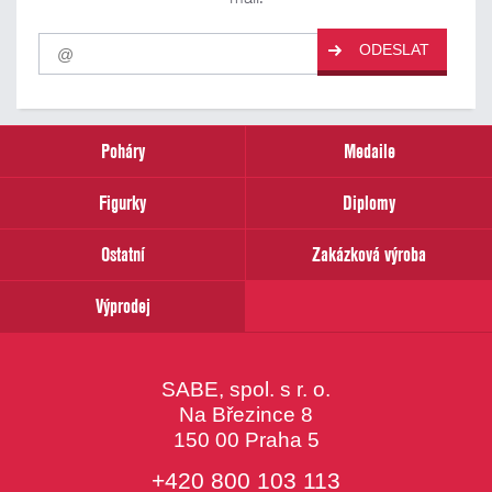
Pro
ODESLAT
odběr
našich
novinek
zadejte
prosím
Poháry
Medaile
Váš
email
Figurky
Diplomy
Ostatní
Zakázková výroba
Výprodej
SABE, spol. s r. o.
Na Březince 8
150 00 Praha 5
+420 800 103 113