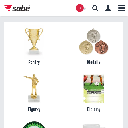
0
Obsah košíku
Košík zeje prázdnotou
Poháry
Medaile
Figurky
Diplomy