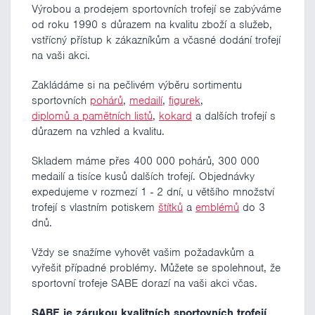
Výrobou a prodejem sportovních trofejí se zabýváme
od roku 1990 s důrazem na kvalitu zboží a služeb,
vstřícný přístup k zákazníkům a včasné dodání trofejí
na vaši akci.
Zakládáme si na pečlivém výběru sortimentu
sportovních
pohárů
,
medailí
,
figurek
,
diplomů a pamětních listů
,
kokard
a dalších trofejí s
důrazem na vzhled a kvalitu.
Skladem máme přes 400 000 pohárů, 300 000
medailí a tisíce kusů dalších trofejí. Objednávky
expedujeme v rozmezí 1 - 2 dní, u většího množství
trofejí s vlastním potiskem
štítků
a
emblémů
do 3
dnů.
Vždy se snažíme vyhovět vašim požadavkům a
vyřešit případné problémy. Můžete se spolehnout, že
sportovní trofeje SABE dorazí na vaši akci včas.
SABE je zárukou kvalitních sportovních trofejí