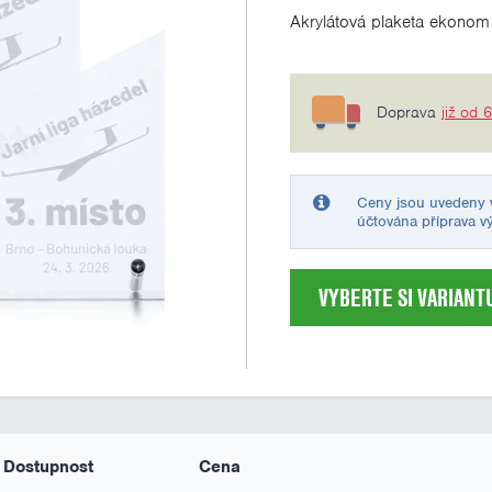
Akrylátová plaketa ekono
Doprava
již od 
Ceny jsou uvedeny v
účtována příprava v
VYBERTE SI VARIANT
Dostupnost
Cena