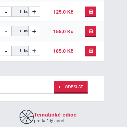
-
+
125,0 Kč
ks
-
+
155,0 Kč
ks
-
+
185,0 Kč
ks
ODESLAT
Tematické edice
pro každý sport