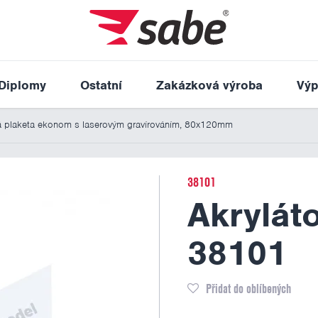
Diplomy
Ostatní
Zakázková výroba
Výp
á plaketa ekonom s laserovým gravírováním, 80x120mm
38101
Akrylát
38101
Přidat do oblíbených