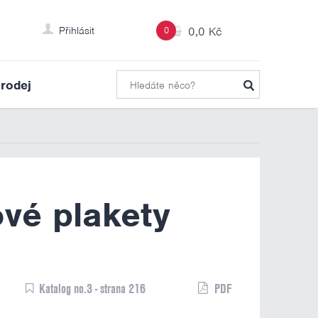
Přihlásit
0
0,0 Kč
rodej
ové plakety
Katalog no.3 - strana 216
PDF