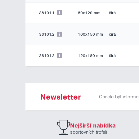
38101.1
80x120 mm
čirá
38101.2
100x150 mm
čirá
38101.3
120x180 mm
čirá
Newsletter
Chcete být informo
Nejširší nabídka
sportovních trofejí