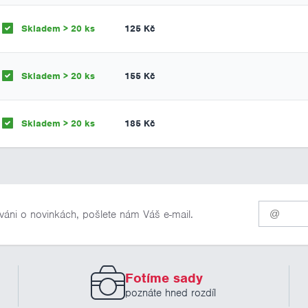
Skladem > 20 ks
125 Kč
Skladem > 20 ks
155 Kč
Skladem > 20 ks
185 Kč
Pro
váni o novinkách, pošlete nám Váš e-mail.
odběr
našich
novinek
zadejte
prosím
Fotíme sady
Váš
email
poznáte hned rozdíl