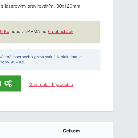
m s laserovým gravírováním, 80x120mm
69 Kč
nebo ZDARMA na
6 pobočkách
četně laserového gravírování. K plaketám je
ýroby 95,- Kč.
U
Mám dotaz k produktu
Celkem