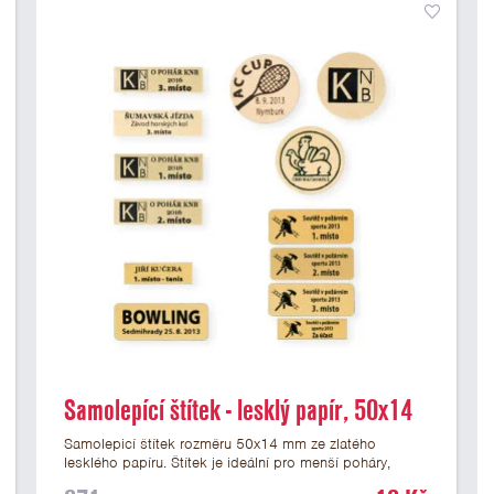
Samolepící štítek - lesklý papír, 50x14
mm
Samolepicí štítek rozměru 50x14 mm ze zlatého
lesklého papíru. Štítek je ideální pro menší poháry,
trofeje a figurky na mramorovém podstavci. Na štítek je