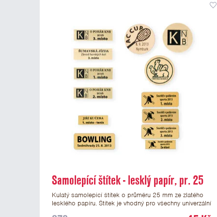
Samolepící štítek - lesklý papír, pr. 25
mm
Kulatý samolepicí štítek o průměru 25 mm ze zlatého
lesklého papíru. Štítek je vhodný pro všechny univerzální
medaile a řadu dalších trofejí, které mají prostor pro