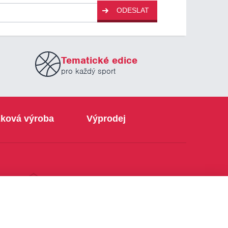
ODESLAT
Tematické edice
pro každý sport
ková výroba
Výprodej
info@sabe.cz