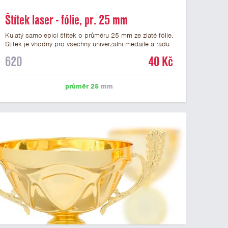
Štítek laser - fólie, pr. 25 mm
Kulatý samolepicí štítek o průměru 25 mm ze zlaté fólie.
Štítek je vhodný pro všechny univerzální medaile a řadu
dalších trofejí, které mají prostor pro emblém o průměru
620
40 Kč
25 mm. Na štítek je možné laserem vypálit logo nebo
text dle vašeho přání. Vypálení laserem je v ceně štítku.
Podklady pro výrobu štítku je možné přiložit v prvním
průměr 25
mm
kroku objednávky.