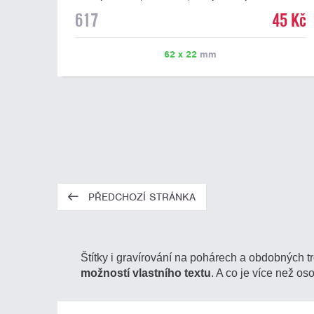
mramorovém podstavci. Na štítek je možné laserem
617
45 Kč
vypálit libovolné logo nebo text. U textu doporučujeme
maximálně 3 řádky, aby byla zachována dobrá čitelnost.
Vypálení laserem je v ceně štítku. Vlastní logo a
62 x 22
mm
případné další podklady pro výrobu štítku je možné
přiložit v prvním kroku objednávky.
PŘEDCHOZÍ STRÁNKA
Štítky i gravírování na pohárech a obdobných t
možností vlastního textu
. A co je více než os