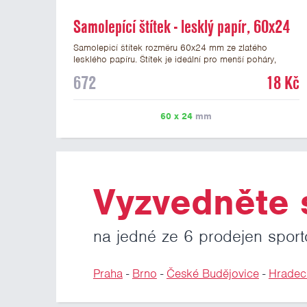
Samolepící štítek - lesklý papír, 60x24
mm
Samolepicí štítek rozměru 60x24 mm ze zlatého
lesklého papíru. Štítek je ideální pro menší poháry,
trofeje a figurky na mramorovém podstavci. Na štítek je
672
18 Kč
možné vytisknout libovolné logo nebo text. Potisk štítku
je zahrnut v ceně. U textu doporučujeme maximálně 3
řádky, aby byla zachována dobrá čitelnost. Vlastní logo
60 x 24
mm
a případné další podklady pro výrobu štítku je možné
přiložit v prvním kroku objednávky.
Vyzvedněte s
na jedné ze 6 prodejen sport
Praha
-
Brno
-
České Budějovice
-
Hradec