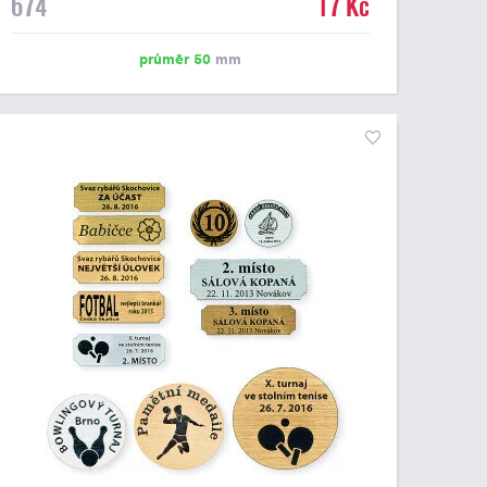
674
17 Kč
emblém o průměru 50 mm. Na štítek je možné
vytisknout logo nebo text dle vašeho přání. Cena štítku
je včetně potisku. Podklady pro výrobu štítku je možné
průměr 50
mm
přiložit v prvním kroku objednávky.