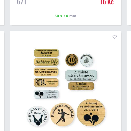
671
16 Kč
možné vytisknout libovolné logo nebo text. U textu
doporučujeme maximálně 3 řádky, aby byla zachována
dobrá čitelnost. Vlastní logo a případné další podklady
50 x 14
mm
pro výrobu štítku je možné přiložit v prvním kroku
objednávky.