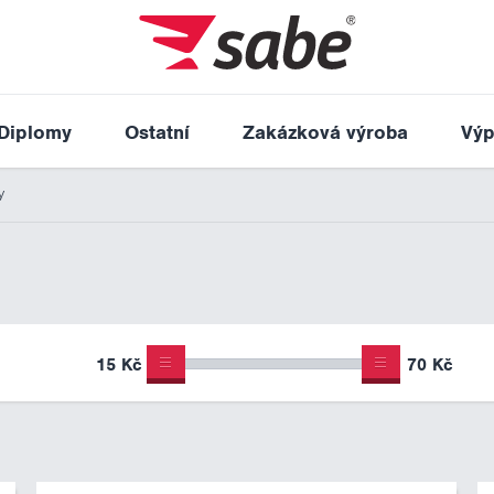
Diplomy
Ostatní
Zakázková výroba
Výp
y
15 Kč
70 Kč