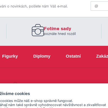
Pro
váni o novinkách, pošlete nám Váš e-mail.
odběr
našich
novinek
zadejte
prosím
Fotíme sady
Váš
email
poznáte hned rozdíl
Figurky
Diplomy
Ostatní
Zakáz
+420 800 103 113
žíváme cookies
 cookies může náš e-shop správně fungovat.
hají nám také správně vyhodnocovat návštěvnost a zkvalitňovat