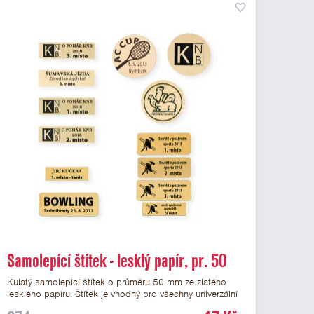
Samolepící štítek - lesklý papír, pr. 50
mm
Kulatý samolepicí štítek o průměru 50 mm ze zlatého
lesklého papíru. Štítek je vhodný pro všechny univerzální
medaile a řadu dalších trofejí, které mají prostor pro