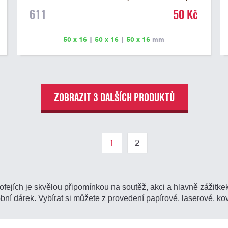
na dřevěném podstavci a dřevěné plakety. Na štítek je
611
50 Kč
možné vyrýt logo nebo text. U textu doporučujeme
maximálně 3 řádky, aby byla zachována dobrá čitelnost.
Rytí je zahrnuto v ceně štítku. Vlastní logo a případné
50 x 16
|
50 x 16
|
50 x 16
mm
další podklady pro výrobu štítku je možné přiložit v
prvním kroku objednávky.
ZOBRAZIT 3 DALŠÍCH PRODUKTŮ
1
2
rofejích je skvělou připomínkou na soutěž, akci a hlavně zážitk
obní dárek. Vybírat si můžete z provedení papírové, laserové, ko