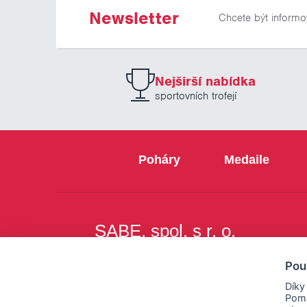
Newsletter
Chcete být informo
Nejširší nabídka
sportovních trofejí
Poháry
Medaile
SABE, spol. s r. o.
Na Březince 8
Pou
150 00 Praha 5
Díky
Pomá