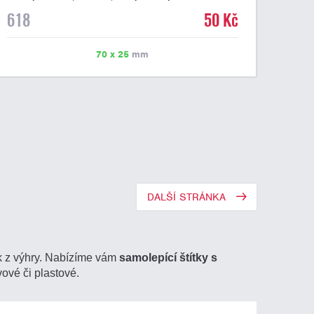
mramorovém podstavci. Na štítek je možné laserem
618
50 Kč
vypálit libovolné logo nebo text. U textu doporučujeme
maximálně 3 řádky, aby byla zachována dobrá čitelnost.
Vypálení laserem je v ceně štítku. Vlastní logo a
70 x 25
mm
případné další podklady pro výrobu štítku je možné
přiložit v prvním kroku objednávky.
DALŠÍ STRÁNKA
ek z výhry. Nabízíme vám
samolepící štítky s
vové či plastové.