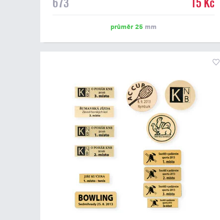
673
15 Kč
emblém o průměru 25 mm. Na štítek je možné
vytisknout logo nebo text dle vašeho přání. Potisk štítku
je zahrnut v ceně. Podklady pro výrobu štítku je možné
průměr 25
mm
přiložit v prvním kroku objednávky.