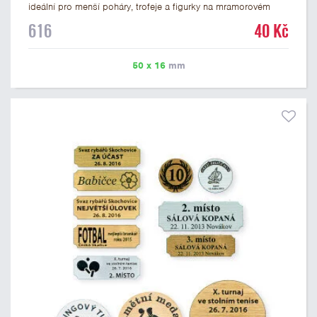
ideální pro menší poháry, trofeje a figurky na mramorovém
podstavci. Na štítek je možné laserem vypálit libovolné logo
616
40 Kč
nebo text. U textu doporučujeme maximálně 3 řádky, aby byla
zachována dobrá čitelnost. Vypálení laserem je v ceně štítku.
Vlastní logo a případné další podklady pro výrobu štítku je
50 x 16
mm
možné přiložit v prvním kroku objednávky.