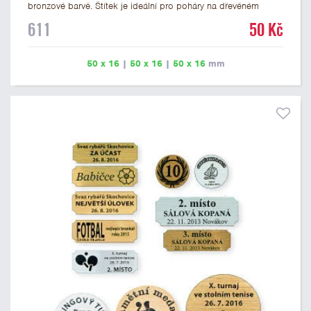
bronzové barvě. Štítek je ideální pro poháry na dřevěném
podstavci a dřevěné plakety. Na štítek je možné vyrýt logo
611
50 Kč
nebo text. U textu doporučujeme maximálně 3 řádky, aby byla
zachována dobrá čitelnost. Rytí je zahrnuto v ceně štítku.
Vlastní logo a případné další podklady pro výrobu štítku je
50 x 16
|
50 x 16
|
50 x 16
mm
možné přiložit v prvním kroku objednávky.