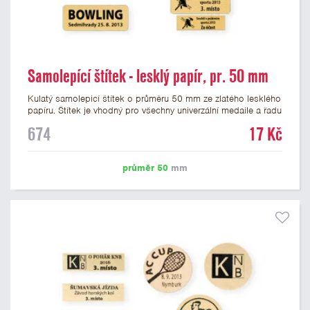
Samolepící štítek - lesklý papír, pr. 50 mm
Kulatý samolepicí štítek o průměru 50 mm ze zlatého lesklého
papíru. Štítek je vhodný pro všechny univerzální medaile a řadu
dalších trofejí, které mají prostor pro emblém o průměru 50
674
17 Kč
mm. Na štítek je možné vytisknout logo nebo text dle vašeho
přání. Cena štítku je včetně potisku. Podklady pro výrobu
štítku je možné přiložit v prvním kroku objednávky.
průměr 50
mm