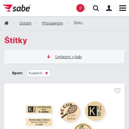
0
Štítky
Ostatní
Příslušenství
Obsah košíku
Štítky
Košík zeje prázdnotou
Upřesnit výběr
15 Kč
70 Kč
Sport:
Kulečník
Pouze skladem