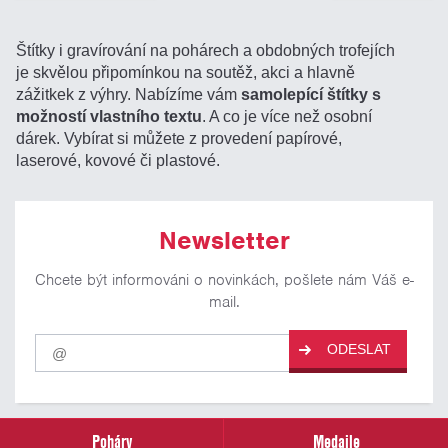
Štítky i gravírování na pohárech a obdobných trofejích
je skvělou připomínkou na soutěž, akci a hlavně
zážitkek z výhry. Nabízíme vám
samolepící štítky s
možností vlastního textu
. A co je více než osobní
dárek. Vybírat si můžete z provedení papírové,
laserové, kovové či plastové.
Newsletter
Chcete být informováni o novinkách, pošlete nám Váš e-
mail.
Pro
ODESLAT
odběr
našich
novinek
zadejte
prosím
Poháry
Medaile