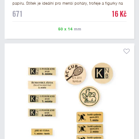
papíru. Štítek je ideální pro menší poháry, trofeje a figurky na
mramorovém podstavci. Na štítek je možné vytisknout
671
16 Kč
libovolné logo nebo text. U textu doporučujeme maximálně 3
řádky, aby byla zachována dobrá čitelnost. Vlastní logo a
případné další podklady pro výrobu štítku je možné přiložit v
50 x 14
mm
prvním kroku objednávky.