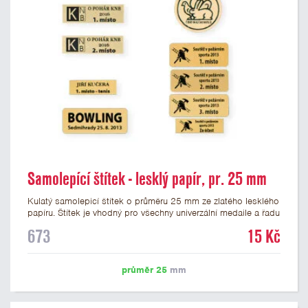
Samolepící štítek - lesklý papír, pr. 25 mm
Kulatý samolepicí štítek o průměru 25 mm ze zlatého lesklého
papíru. Štítek je vhodný pro všechny univerzální medaile a řadu
dalších trofejí, které mají prostor pro emblém o průměru 25
673
15 Kč
mm. Na štítek je možné vytisknout logo nebo text dle vašeho
přání. Potisk štítku je zahrnut v ceně. Podklady pro výrobu
štítku je možné přiložit v prvním kroku objednávky.
průměr 25
mm