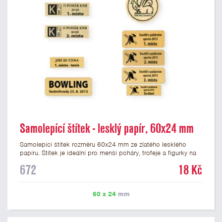
Samolepící štítek - lesklý papír, 60x24 mm
Samolepicí štítek rozměru 60x24 mm ze zlatého lesklého
papíru. Štítek je ideální pro menší poháry, trofeje a figurky na
mramorovém podstavci. Na štítek je možné vytisknout
672
18 Kč
libovolné logo nebo text. Potisk štítku je zahrnut v ceně. U
textu doporučujeme maximálně 3 řádky, aby byla zachována
dobrá čitelnost. Vlastní logo a případné další podklady pro
60 x 24
mm
výrobu štítku je možné přiložit v prvním kroku objednávky.