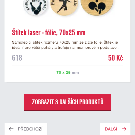
Štítek laser - fólie, 70x25 mm
Samolepicí štítek rozměru 70x25 mm ze zlaté fólie. Štítek je
ideální pro větší poháry a trofeje na mramorovém podstavci.
Na štítek je možné laserem vypálit libovolné logo nebo text. U
618
50 Kč
textu doporučujeme maximálně 3 řádky, aby byla zachována
dobrá čitelnost. Vypálení laserem je v ceně štítku. Vlastní logo
a případné další podklady pro výrobu štítku je možné přiložit v
70 x 25
mm
prvním kroku objednávky.
ZOBRAZIT 3 DALŠÍCH PRODUKTŮ
PŘEDCHOZÍ
DALŠÍ