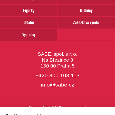
Váš
email
Figurky
Diplomy
Ostatní
Zakázková výroba
Výprodej
SABE, spol. s r. o.
Na Březince 8
150 00 Praha 5
+420 800 103 113
info@sabe.cz
Copyright © SABE, spol. s r. o. |
o cookies
|
nastavení cookies