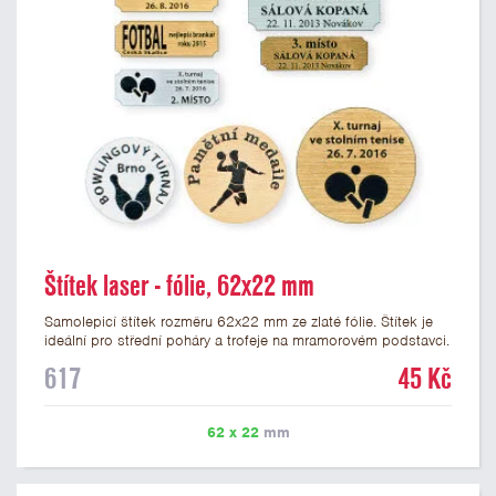
Štítek laser - fólie, 62x22 mm
Samolepicí štítek rozměru 62x22 mm ze zlaté fólie. Štítek je
ideální pro střední poháry a trofeje na mramorovém podstavci.
Na štítek je možné laserem vypálit libovolné logo nebo text. U
617
45 Kč
textu doporučujeme maximálně 3 řádky, aby byla zachována
dobrá čitelnost. Vypálení laserem je v ceně štítku. Vlastní logo
a případné další podklady pro výrobu štítku je možné přiložit v
62 x 22
mm
prvním kroku objednávky.