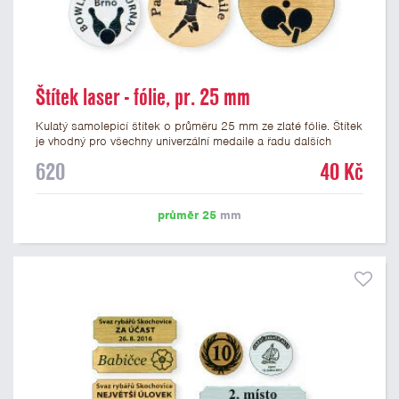
Štítek laser - fólie, pr. 25 mm
Kulatý samolepicí štítek o průměru 25 mm ze zlaté fólie. Štítek
je vhodný pro všechny univerzální medaile a řadu dalších
trofejí, které mají prostor pro emblém o průměru 25 mm. Na
620
40 Kč
štítek je možné laserem vypálit logo nebo text dle vašeho
přání. Vypálení laserem je v ceně štítku. Podklady pro výrobu
štítku je možné přiložit v prvním kroku objednávky.
průměr 25
mm