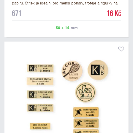
papíru. Štítek je ideální pro menší poháry, trofeje a figurky na
mramorovém podstavci. Na štítek je možné vytisknout
671
16 Kč
libovolné logo nebo text. U textu doporučujeme maximálně 3
řádky, aby byla zachována dobrá čitelnost. Vlastní logo a
případné další podklady pro výrobu štítku je možné přiložit v
50 x 14
mm
prvním kroku objednávky.