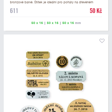
bronzové barvě. Štítek je ideální pro poháry na dřevěném
podstavci a dřevěné plakety. Na štítek je možné vyrýt logo
611
50 Kč
nebo text. U textu doporučujeme maximálně 3 řádky, aby byla
zachována dobrá čitelnost. Rytí je zahrnuto v ceně štítku.
Vlastní logo a případné další podklady pro výrobu štítku je
50 x 16
|
50 x 16
|
50 x 16
mm
možné přiložit v prvním kroku objednávky.