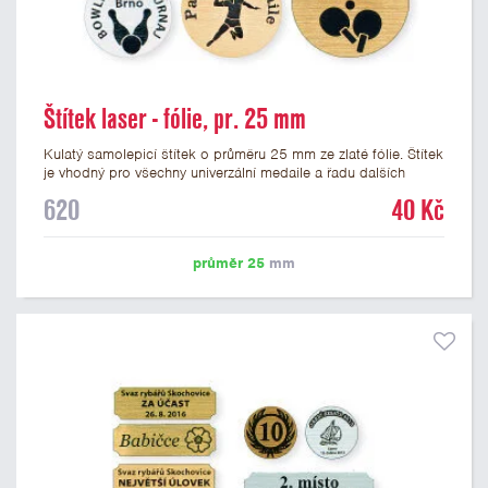
Štítek laser - fólie, pr. 25 mm
Kulatý samolepicí štítek o průměru 25 mm ze zlaté fólie. Štítek
je vhodný pro všechny univerzální medaile a řadu dalších
trofejí, které mají prostor pro emblém o průměru 25 mm. Na
620
40 Kč
štítek je možné laserem vypálit logo nebo text dle vašeho
přání. Vypálení laserem je v ceně štítku. Podklady pro výrobu
štítku je možné přiložit v prvním kroku objednávky.
průměr 25
mm