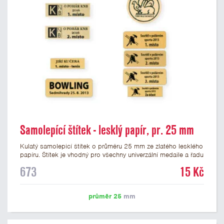
Samolepící štítek - lesklý papír, pr. 25 mm
Kulatý samolepicí štítek o průměru 25 mm ze zlatého lesklého
papíru. Štítek je vhodný pro všechny univerzální medaile a řadu
dalších trofejí, které mají prostor pro emblém o průměru 25
673
15 Kč
mm. Na štítek je možné vytisknout logo nebo text dle vašeho
přání. Potisk štítku je zahrnut v ceně. Podklady pro výrobu
štítku je možné přiložit v prvním kroku objednávky.
průměr 25
mm