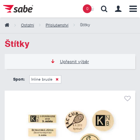
0
Štítky
Ostatní
Příslušenství
Obsah košíku
Štítky
Košík zeje prázdnotou
Upřesnit výběr
15 Kč
70 Kč
Sport:
Inline brusle
Pouze skladem