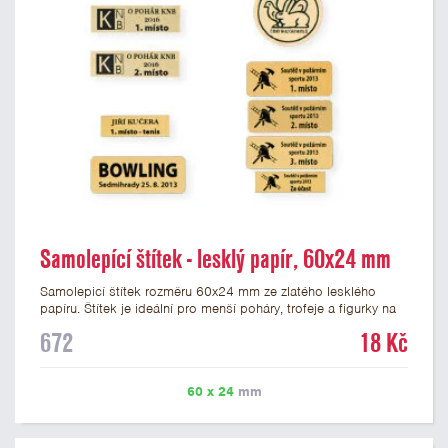
Samolepící štítek - lesklý papír, 60x24 mm
Samolepicí štítek rozměru 60x24 mm ze zlatého lesklého
papíru. Štítek je ideální pro menší poháry, trofeje a figurky na
mramorovém podstavci. Na štítek je možné vytisknout
672
18 Kč
libovolné logo nebo text. Potisk štítku je zahrnut v ceně. U
textu doporučujeme maximálně 3 řádky, aby byla zachována
dobrá čitelnost. Vlastní logo a případné další podklady pro
60 x 24
mm
výrobu štítku je možné přiložit v prvním kroku objednávky.