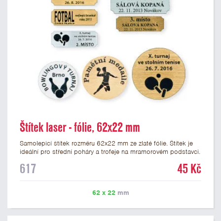
Štítek laser - fólie, 62x22 mm
Samolepicí štítek rozměru 62x22 mm ze zlaté fólie. Štítek je
ideální pro střední poháry a trofeje na mramorovém podstavci.
Na štítek je možné laserem vypálit libovolné logo nebo text. U
617
45 Kč
textu doporučujeme maximálně 3 řádky, aby byla zachována
dobrá čitelnost. Vypálení laserem je v ceně štítku. Vlastní logo
a případné další podklady pro výrobu štítku je možné přiložit v
62 x 22
mm
prvním kroku objednávky.