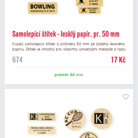
Samolepící štítek - lesklý papír, pr. 50 mm
Kulatý samolepicí štítek o průměru 50 mm ze zlatého lesklého
papíru. Štítek je vhodný pro všechny univerzální medaile a řadu
dalších trofejí, které mají prostor pro emblém o průměru 50
674
17 Kč
mm. Na štítek je možné vytisknout logo nebo text dle vašeho
přání. Cena štítku je včetně potisku. Podklady pro výrobu
štítku je možné přiložit v prvním kroku objednávky.
průměr 50
mm