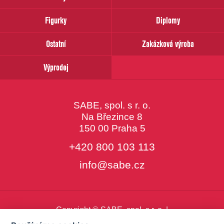
Váš
email
Figurky
Diplomy
Ostatní
Zakázková výroba
Výprodej
SABE, spol. s r. o.
Na Březince 8
150 00 Praha 5
+420 800 103 113
info@sabe.cz
Copyright © SABE, spol. s r. o. |
o cookies
|
nastavení cookies