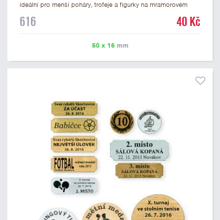
ideální pro menší poháry, trofeje a figurky na mramorovém
podstavci. Na štítek je možné laserem vypálit libovolné logo
616
40 Kč
nebo text. U textu doporučujeme maximálně 3 řádky, aby byla
zachována dobrá čitelnost. Vypálení laserem je v ceně štítku.
Vlastní logo a případné další podklady pro výrobu štítku je
50 x 16
mm
možné přiložit v prvním kroku objednávky.