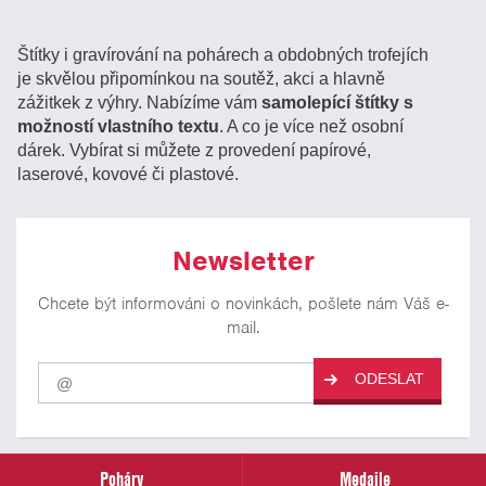
Štítky i gravírování na pohárech a obdobných trofejích
je skvělou připomínkou na soutěž, akci a hlavně
zážitkek z výhry. Nabízíme vám
samolepící štítky s
možností vlastního textu
. A co je více než osobní
dárek. Vybírat si můžete z provedení papírové,
laserové, kovové či plastové.
Newsletter
Chcete být informováni o novinkách, pošlete nám Váš e-
mail.
Pro
ODESLAT
odběr
našich
novinek
zadejte
prosím
Poháry
Medaile