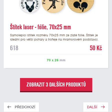
Štítek laser - fólie, 70x25 mm
Samolepicí štítek rozměru 70x25 mm ze zlaté fólie. Štítek je
ideální pro větší poháry a trofeje na mramorovém podstavci.
Na štítek je možné laserem vypálit libovolné logo nebo text. U
618
50 Kč
textu doporučujeme maximálně 3 řádky, aby byla zachována
dobrá čitelnost. Vypálení laserem je v ceně štítku. Vlastní logo
a případné další podklady pro výrobu štítku je možné přiložit v
70 x 25
mm
prvním kroku objednávky.
ZOBRAZIT 3 DALŠÍCH PRODUKTŮ
PŘEDCHOZÍ
DALŠÍ