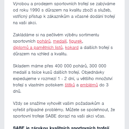
Výrobou a prodejem sportovních trofejí se zabýváme
od roku 1990 s důrazem na kvalitu zboží a služeb,
vstřícný přístup k zákazníkům a včasné dodání trofejí
na vaši akci.
Zakládáme si na pečlivém výběru sortimentu
sportovních
pohárů
,
medailí
,
figurek
,
diplomů a pamětních listů
,
kokard
a dalších trofejí s
důrazem na vzhled a kvalitu.
Skladem máme přes 400 000 pohárů, 300 000
medailí a tisíce kusů dalších trofejí. Objednávky
expedujeme v rozmezí 1 - 2 dní, u většího množství
trofejí s vlastním potiskem
štítků
a
emblémů
do 3
dnů.
Vždy se snažíme vyhovět vašim požadavkům a
vyřešit případné problémy. Můžete se spolehnout, že
sportovní trofeje SABE dorazí na vaši akci včas.
SABE je zárukou kvalitních sportovních trofejí