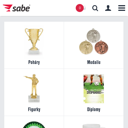
0
Obsah košíku
Košík zeje prázdnotou
Poháry
Medaile
Figurky
Diplomy