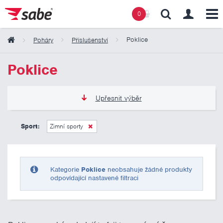
0
Poklice
Poháry
Příslušenství
Obsah košíku
Poklice
Košík zeje prázdnotou
Upřesnit výběr
0 Kč
10 000 Kč
Sport:
Zimní sporty
Pouze skladem
Kategorie
Poklice
neobsahuje žádné produkty
odpovídající nastavené filtraci