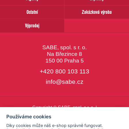
Ostatní
Zakázková výroba
Výprodej
SABE, spol. s r. o.
Na Březince 8
150 00 Praha 5
+420 800 103 113
info@sabe.cz
Copyright © SABE, spol. s r. o. |
o cookies
|
nastavení cookies
Používáme cookies
Díky cookies může náš e-shop správně fungovat.