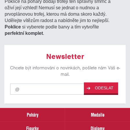
Poklice na poháry dodají trofeji ten správný šmrnc a
oživí její vzhled! Nemusí se jednat o nudnou a
prvoplánovou trofej, kterou má doma skoro každý.
Udělejte vítězům radost a nabídněte jim to nejlepší.
Poklice
si vyberete podle barvy a tím vytvoříte
perfektní komplet
.
Newsletter
Chcete být informováni o novinkách, pošlete nám Váš e-
mail.
Pro
ODESLAT
odběr
našich
novinek
zadejte
prosím
Poháry
Medaile
Váš
email
Figurky
Diplomy