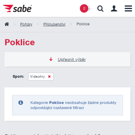
0
Poklice
Poháry
Příslušenství
Obsah košíku
Poklice
Košík zeje prázdnotou
Upřesnit výběr
0 Kč
10 000 Kč
Sport:
Videohry
Pouze skladem
Kategorie
Poklice
neobsahuje žádné produkty
odpovídající nastavené filtraci