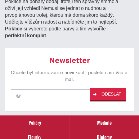
Poklice na poháry dodají trofeji ten správný šmrnc a
oživí její vzhled! Nemusí se jednat o nudnou a
prvoplánovou trofej, kterou má doma skoro každý.
Udělejte vítězům radost a nabídněte jim to nejlepší.
Poklice
si vyberete podle barvy a tím vytvoříte
perfektní komplet
.
Newsletter
Chcete být informováni o novinkách, pošlete nám Váš e-
mail.
Pro
ODESLAT
odběr
našich
novinek
zadejte
prosím
Poháry
Medaile
Váš
email
Figurky
Diplomy