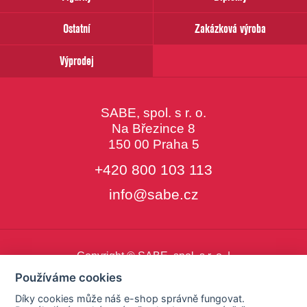
Ostatní
Zakázková výroba
Výprodej
SABE, spol. s r. o.
Na Březince 8
150 00 Praha 5
+420 800 103 113
info@sabe.cz
Copyright © SABE, spol. s r. o. |
o cookies
|
nastavení cookies
Používáme cookies
Díky cookies může náš e-shop správně fungovat.