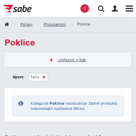
0
Poklice
Poháry
Příslušenství
Obsah košíku
Poklice
Košík zeje prázdnotou
Upřesnit výběr
0 Kč
10 000 Kč
Sport:
Tenis
Pouze skladem
Kategorie
Poklice
neobsahuje žádné produkty
odpovídající nastavené filtraci