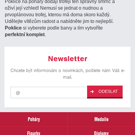
Poklice na poháry dodají trofeji ten správný šmrnc a
oživí její vzhled! Nemusí se jednat o nudnou a
prvoplánovou trofej, kterou má doma skoro každý.
Udělejte vítězům radost a nabídněte jim to nejlepší.
Poklice
si vyberete podle barvy a tím vytvoříte
perfektní komplet
.
Newsletter
Chcete být informováni o novinkách, pošlete nám Váš e-
mail.
Pro
ODESLAT
odběr
našich
novinek
zadejte
prosím
Poháry
Medaile
Váš
email
Figurky
Diplomy