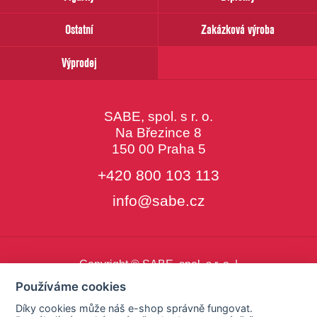
Ostatní
Zakázková výroba
Výprodej
SABE, spol. s r. o.
Na Březince 8
150 00 Praha 5
+420 800 103 113
info@sabe.cz
Copyright © SABE, spol. s r. o. |
o cookies
|
nastavení cookies
Používáme cookies
Díky cookies může náš e-shop správně fungovat.