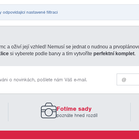
dpovídající nastavené filtraci
mrnc a oživí její vzhled! Nemusí se jednat o nudnou a prvoplánov
lice
si vyberete podle barvy a tím vytvoříte
perfektní komplet
.
Pro
váni o novinkách, pošlete nám Váš e-mail.
odběr
našich
novinek
zadejte
prosím
Fotíme sady
Váš
email
poznáte hned rozdíl