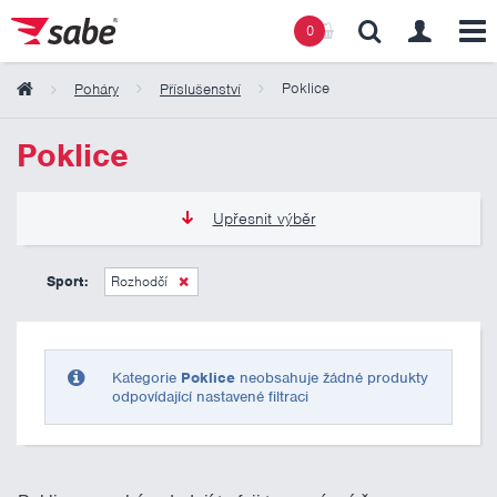
0
Poklice
Poháry
Příslušenství
Obsah košíku
Poklice
Košík zeje prázdnotou
Upřesnit výběr
0 Kč
10 000 Kč
Sport:
Rozhodčí
Pouze skladem
Kategorie
Poklice
neobsahuje žádné produkty
odpovídající nastavené filtraci