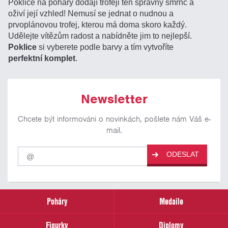
Poklice na poháry dodají trofeji ten správný šmrnc a
oživí její vzhled! Nemusí se jednat o nudnou a
prvoplánovou trofej, kterou má doma skoro každý.
Udělejte vítězům radost a nabídněte jim to nejlepší.
Poklice
si vyberete podle barvy a tím vytvoříte
perfektní komplet
.
Newsletter
Chcete být informováni o novinkách, pošlete nám Váš e-
mail.
Pro
ODESLAT
odběr
našich
novinek
zadejte
prosím
Poháry
Medaile
Váš
email
Figurky
Diplomy