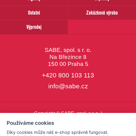
Ostatní
Zakázková výroba
Výprodej
SABE, spol. s r. o.
Na Březince 8
150 00 Praha 5
+420 800 103 113
info@sabe.cz
Copyright © SABE, spol. s r. o. |
o cookies
|
nastavení cookies
Používáme cookies
Díky cookies může náš e-shop správně fungovat.