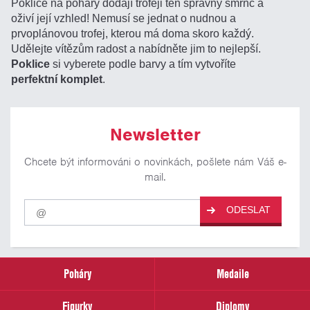
Poklice na poháry dodají trofeji ten správný šmrnc a
oživí její vzhled! Nemusí se jednat o nudnou a
prvoplánovou trofej, kterou má doma skoro každý.
Udělejte vítězům radost a nabídněte jim to nejlepší.
Poklice
si vyberete podle barvy a tím vytvoříte
perfektní komplet
.
Newsletter
Chcete být informováni o novinkách, pošlete nám Váš e-
mail.
Pro
ODESLAT
odběr
našich
novinek
zadejte
prosím
Poháry
Medaile
Váš
email
Figurky
Diplomy