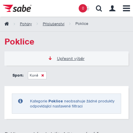
0
Poklice
Poháry
Příslušenství
Obsah košíku
Poklice
Košík zeje prázdnotou
Upřesnit výběr
0 Kč
10 000 Kč
Sport:
Koně
Pouze skladem
Kategorie
Poklice
neobsahuje žádné produkty
odpovídající nastavené filtraci