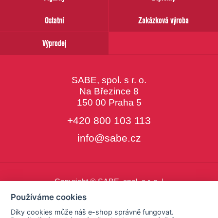
Ostatní
Zakázková výroba
Výprodej
SABE, spol. s r. o.
Na Březince 8
150 00 Praha 5
+420 800 103 113
info@sabe.cz
Copyright © SABE, spol. s r. o. |
o cookies
|
nastavení cookies
Používáme cookies
Díky cookies může náš e-shop správně fungovat.