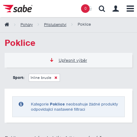
0
Poklice
Poháry
Příslušenství
Obsah košíku
Poklice
Košík zeje prázdnotou
Upřesnit výběr
0 Kč
10 000 Kč
Sport:
Inline brusle
Pouze skladem
Kategorie
Poklice
neobsahuje žádné produkty
odpovídající nastavené filtraci