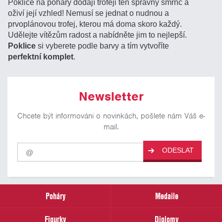
Poklice na poháry dodají trofeji ten správný šmrnc a
oživí její vzhled! Nemusí se jednat o nudnou a
prvoplánovou trofej, kterou má doma skoro každý.
Udělejte vítězům radost a nabídněte jim to nejlepší.
Poklice
si vyberete podle barvy a tím vytvoříte
perfektní komplet
.
Newsletter
Chcete být informováni o novinkách, pošlete nám Váš e-
mail.
Pro
ODESLAT
odběr
našich
novinek
zadejte
prosím
Poháry
Medaile
Váš
email
Figurky
Diplomy