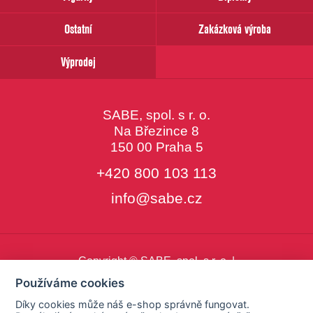
Ostatní
Zakázková výroba
Výprodej
SABE, spol. s r. o.
Na Březince 8
150 00 Praha 5
+420 800 103 113
info@sabe.cz
Copyright © SABE, spol. s r. o. |
o cookies
|
nastavení cookies
Používáme cookies
Díky cookies může náš e-shop správně fungovat.