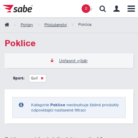
0
Poklice
Poháry
Příslušenství
Obsah košíku
Poklice
Košík zeje prázdnotou
Upřesnit výběr
0 Kč
10 000 Kč
Sport:
Golf
Pouze skladem
Kategorie
Poklice
neobsahuje žádné produkty
odpovídající nastavené filtraci