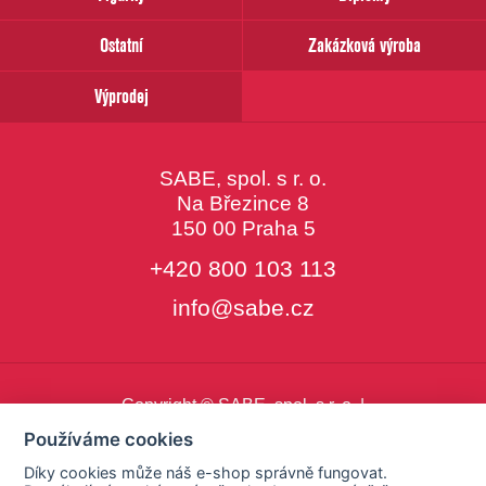
Ostatní
Zakázková výroba
Výprodej
SABE, spol. s r. o.
Na Březince 8
150 00 Praha 5
+420 800 103 113
info@sabe.cz
Copyright © SABE, spol. s r. o. |
o cookies
|
nastavení cookies
Používáme cookies
Díky cookies může náš e-shop správně fungovat.