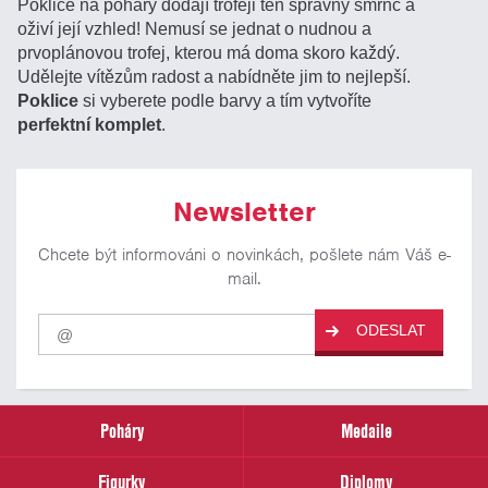
Poklice na poháry dodají trofeji ten správný šmrnc a
oživí její vzhled! Nemusí se jednat o nudnou a
prvoplánovou trofej, kterou má doma skoro každý.
Udělejte vítězům radost a nabídněte jim to nejlepší.
Poklice
si vyberete podle barvy a tím vytvoříte
perfektní komplet
.
Newsletter
Chcete být informováni o novinkách, pošlete nám Váš e-
mail.
Pro
ODESLAT
odběr
našich
novinek
zadejte
prosím
Poháry
Medaile
Váš
email
Figurky
Diplomy