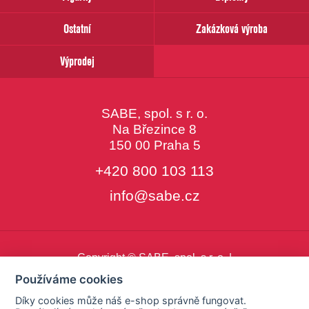
Ostatní
Zakázková výroba
Výprodej
SABE, spol. s r. o.
Na Březince 8
150 00 Praha 5
+420 800 103 113
info@sabe.cz
Copyright © SABE, spol. s r. o. |
o cookies
|
nastavení cookies
Používáme cookies
Díky cookies může náš e-shop správně fungovat.