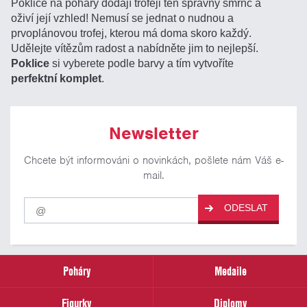
Poklice na poháry dodají trofeji ten správný šmrnc a
oživí její vzhled! Nemusí se jednat o nudnou a
prvoplánovou trofej, kterou má doma skoro každý.
Udělejte vítězům radost a nabídněte jim to nejlepší.
Poklice
si vyberete podle barvy a tím vytvoříte
perfektní komplet
.
Newsletter
Chcete být informováni o novinkách, pošlete nám Váš e-
mail.
Pro
ODESLAT
odběr
našich
novinek
zadejte
prosím
Poháry
Medaile
Váš
email
Figurky
Diplomy