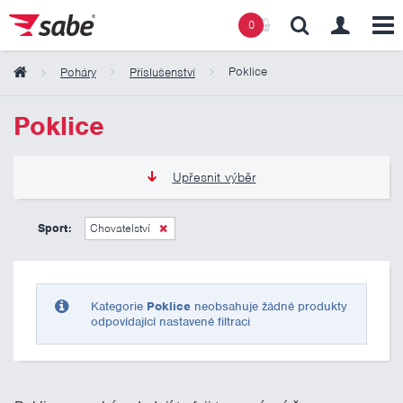
0
Poklice
Poháry
Příslušenství
Obsah košíku
Poklice
Košík zeje prázdnotou
Upřesnit výběr
0 Kč
10 000 Kč
Sport:
Chovatelství
Pouze skladem
Kategorie
Poklice
neobsahuje žádné produkty
odpovídající nastavené filtraci