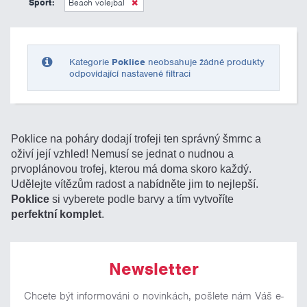
Sport:
Beach volejbal
Pouze skladem
Kategorie
Poklice
neobsahuje žádné produkty
odpovídající nastavené filtraci
Poklice na poháry dodají trofeji ten správný šmrnc a
oživí její vzhled! Nemusí se jednat o nudnou a
prvoplánovou trofej, kterou má doma skoro každý.
Udělejte vítězům radost a nabídněte jim to nejlepší.
Poklice
si vyberete podle barvy a tím vytvoříte
perfektní komplet
.
Newsletter
Chcete být informováni o novinkách, pošlete nám Váš e-