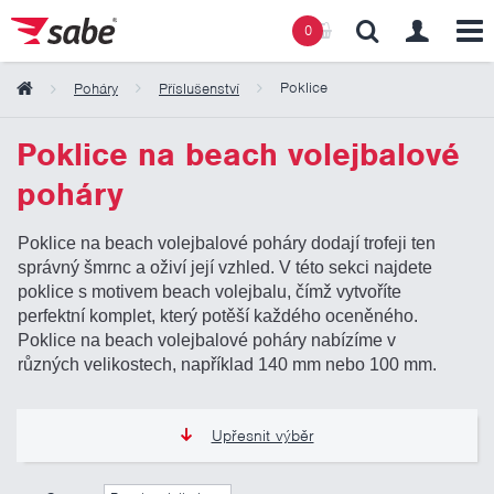
0
Poklice
Poháry
Příslušenství
Obsah košíku
Poklice na beach volejbalové
poháry
Košík zeje prázdnotou
Poklice na beach volejbalové poháry dodají trofeji ten
správný šmrnc a oživí její vzhled. V této sekci najdete
poklice s motivem beach volejbalu, čímž vytvoříte
perfektní komplet, který potěší každého oceněného.
Poklice na beach volejbalové poháry nabízíme v
různých velikostech, například 140 mm nebo 100 mm.
Upřesnit výběr
0 Kč
10 000 Kč