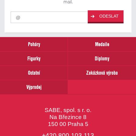
mail.
Pro
ODESLAT
odběr
našich
novinek
zadejte
prosím
Poháry
Medaile
Váš
email
Figurky
Diplomy
Ostatní
Zakázková výroba
Výprodej
SABE, spol. s r. o.
Na Březince 8
150 00 Praha 5
+420 800 103 113