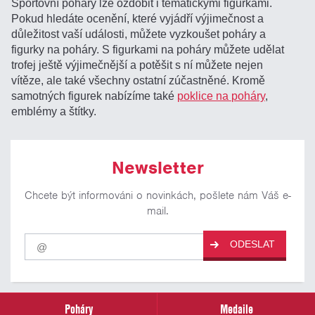
Sportovní poháry lze ozdobit i tematickými figurkami.
Pokud hledáte ocenění, které vyjádří výjimečnost a
důležitost vaší události, můžete vyzkoušet poháry a
figurky na poháry. S figurkami na poháry můžete udělat
trofej ještě výjimečnější a potěšit s ní můžete nejen
vítěze, ale také všechny ostatní zúčastněné. Kromě
samotných figurek nabízíme také
poklice na poháry
,
emblémy a štítky.
Newsletter
Chcete být informováni o novinkách, pošlete nám Váš e-
mail.
Pro
ODESLAT
odběr
našich
novinek
zadejte
prosím
Poháry
Medaile
Váš