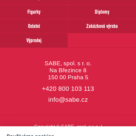
email
Figurky
Diplomy
Ostatní
Zakázková výroba
Výprodej
SABE, spol. s r. o.
Na Březince 8
150 00 Praha 5
+420 800 103 113
info@sabe.cz
Copyright © SABE, spol. s r. o. |
o cookies
|
nastavení cookies