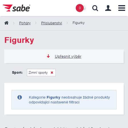
0
Figurky
Poháry
Příslušenství
Obsah košíku
Figurky
Košík zeje prázdnotou
Upřesnit výběr
0 Kč
10 000 Kč
Sport:
Zimní sporty
Pouze skladem
Kategorie
Figurky
neobsahuje žádné produkty
odpovídající nastavené filtraci