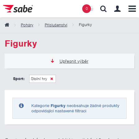
0
Figurky
Poháry
Příslušenství
Obsah košíku
Figurky
Košík zeje prázdnotou
Upřesnit výběr
0 Kč
10 000 Kč
Sport:
Stolní hry
Pouze skladem
Kategorie
Figurky
neobsahuje žádné produkty
odpovídající nastavené filtraci