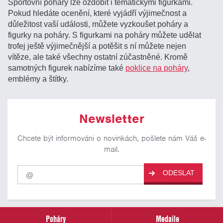
Sportovní poháry lze ozdobit i tematickými figurkami.
Pokud hledáte ocenění, které vyjádří výjimečnost a
důležitost vaší události, můžete vyzkoušet poháry a
figurky na poháry. S figurkami na poháry můžete udělat
trofej ještě výjimečnější a potěšit s ní můžete nejen
vítěze, ale také všechny ostatní zúčastněné. Kromě
samotných figurek nabízíme také
poklice na poháry
,
emblémy a štítky.
Newsletter
Chcete být informováni o novinkách, pošlete nám Váš e-
mail.
Pro
ODESLAT
odběr
našich
novinek
zadejte
prosím
Poháry
Medaile
Váš