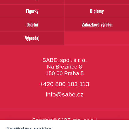
email
Figurky
Diplomy
Ostatní
Zakázková výroba
Výprodej
SABE, spol. s r. o.
Na Březince 8
150 00 Praha 5
+420 800 103 113
info@sabe.cz
Copyright © SABE, spol. s r. o. |
o cookies
|
nastavení cookies