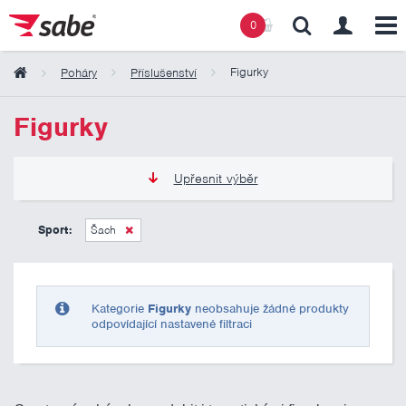
0
Figurky
Poháry
Příslušenství
Obsah košíku
Figurky
Košík zeje prázdnotou
Upřesnit výběr
0 Kč
10 000 Kč
Sport:
Šach
Pouze skladem
Kategorie
Figurky
neobsahuje žádné produkty
odpovídající nastavené filtraci