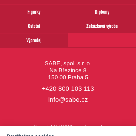
email
Figurky
Diplomy
Ostatní
Zakázková výroba
Výprodej
SABE, spol. s r. o.
Na Březince 8
150 00 Praha 5
+420 800 103 113
info@sabe.cz
Copyright © SABE, spol. s r. o. |
o cookies
|
nastavení cookies