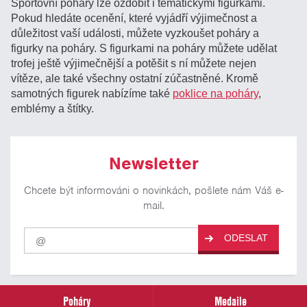
Sportovní poháry lze ozdobit i tematickými figurkami.
Pokud hledáte ocenění, které vyjádří výjimečnost a
důležitost vaší události, můžete vyzkoušet poháry a
figurky na poháry. S figurkami na poháry můžete udělat
trofej ještě výjimečnější a potěšit s ní můžete nejen
vítěze, ale také všechny ostatní zúčastněné. Kromě
samotných figurek nabízíme také
poklice na poháry
,
emblémy a štítky.
Newsletter
Chcete být informováni o novinkách, pošlete nám Váš e-
mail.
Pro
ODESLAT
odběr
našich
novinek
zadejte
prosím
Poháry
Medaile
Váš