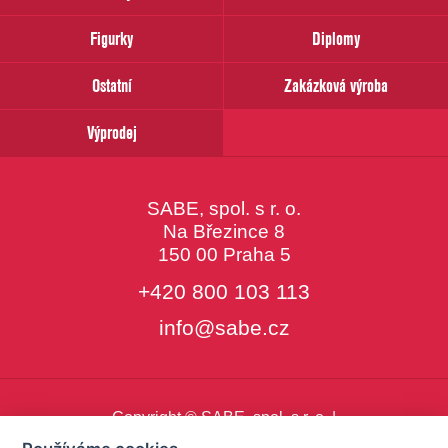
email
Figurky
Diplomy
Ostatní
Zakázková výroba
Výprodej
SABE, spol. s r. o.
Na Březince 8
150 00 Praha 5
+420 800 103 113
info@sabe.cz
Copyright © SABE, spol. s r. o. |
o cookies
|
nastavení cookies