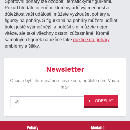
Sportovní poháry lze ozdobit i tematickými figurkami.
Pokud hledáte ocenění, které vyjádří výjimečnost a
důležitost vaší události, můžete vyzkoušet poháry a
figurky na poháry. S figurkami na poháry můžete udělat
trofej ještě výjimečnější a potěšit s ní můžete nejen
vítěze, ale také všechny ostatní zúčastněné. Kromě
samotných figurek nabízíme také
poklice na poháry
,
emblémy a štítky.
Newsletter
Chcete být informováni o novinkách, pošlete nám Váš e-
mail.
Pro
ODESLAT
odběr
našich
novinek
zadejte
prosím
Poháry
Medaile
Váš