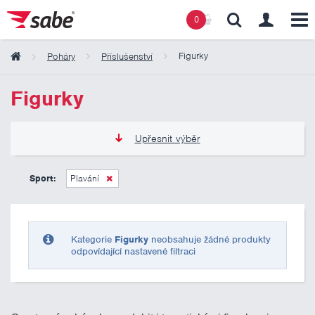
0
Figurky
Poháry
Příslušenství
Obsah košíku
Figurky
Košík zeje prázdnotou
Upřesnit výběr
0 Kč
10 000 Kč
Sport:
Plavání
Pouze skladem
Kategorie
Figurky
neobsahuje žádné produkty
odpovídající nastavené filtraci