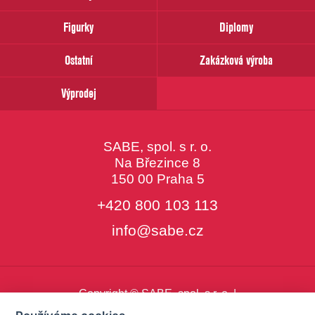
email
Figurky
Diplomy
Ostatní
Zakázková výroba
Výprodej
SABE, spol. s r. o.
Na Březince 8
150 00 Praha 5
+420 800 103 113
info@sabe.cz
Copyright © SABE, spol. s r. o. |
o cookies
|
nastavení cookies