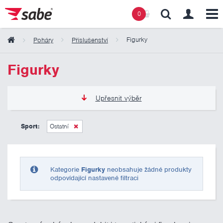
0
Figurky
Poháry
Příslušenství
Obsah košíku
Figurky
Košík zeje prázdnotou
Upřesnit výběr
0 Kč
10 000 Kč
Sport:
Ostatní
Pouze skladem
Kategorie
Figurky
neobsahuje žádné produkty
odpovídající nastavené filtraci