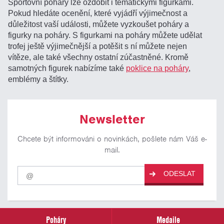
Sportovní poháry lze ozdobit i tematickými figurkami.
Pokud hledáte ocenění, které vyjádří výjimečnost a
důležitost vaší události, můžete vyzkoušet poháry a
figurky na poháry. S figurkami na poháry můžete udělat
trofej ještě výjimečnější a potěšit s ní můžete nejen
vítěze, ale také všechny ostatní zúčastněné. Kromě
samotných figurek nabízíme také
poklice na poháry
,
emblémy a štítky.
Newsletter
Chcete být informováni o novinkách, pošlete nám Váš e-
mail.
Pro
ODESLAT
odběr
našich
novinek
zadejte
prosím
Poháry
Medaile
Váš