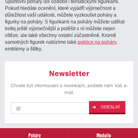
Sportovní poháry lze ozdobit i tematickými figurkami.
Pokud hledáte ocenění, které vyjádří výjimečnost a
důležitost vaší události, můžete vyzkoušet poháry a
figurky na poháry. S figurkami na poháry můžete udělat
trofej ještě výjimečnější a potěšit s ní můžete nejen
vítěze, ale také všechny ostatní zúčastněné. Kromě
samotných figurek nabízíme také
poklice na poháry
,
emblémy a štítky.
Newsletter
Chcete být informováni o novinkách, pošlete nám Váš e-
mail.
Pro
ODESLAT
odběr
našich
novinek
zadejte
prosím
Poháry
Medaile
Váš