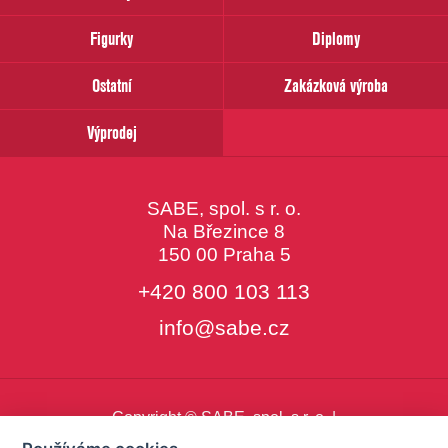
email
Figurky
Diplomy
Ostatní
Zakázková výroba
Výprodej
SABE, spol. s r. o.
Na Březince 8
150 00 Praha 5
+420 800 103 113
info@sabe.cz
Copyright © SABE, spol. s r. o. |
o cookies
|
nastavení cookies