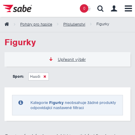
0
Figurky
Poháry pro hasiče
Příslušenství
Obsah košíku
Figurky
Košík zeje prázdnotou
Upřesnit výběr
0 Kč
10 000 Kč
Sport:
Hasiči
Pouze skladem
Kategorie
Figurky
neobsahuje žádné produkty
odpovídající nastavené filtraci