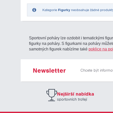
Kategorie
Figurky
neobsahuje žádné produkty o
Sportovní poháry lze ozdobit i tematickými figu
figurky na poháry. S figurkami na poháry můžete
samotných figurek nabízíme také
poklice na po
Newsletter
Chcete být informo
Nejširší nabídka
sportovních trofejí