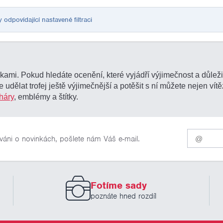
dpovídající nastavené filtraci
rkami. Pokud hledáte ocenění, které vyjádří výjimečnost a důlež
 udělat trofej ještě výjimečnější a potěšit s ní můžete nejen ví
háry
, emblémy a štítky.
Pro
váni o novinkách, pošlete nám Váš e-mail.
odběr
našich
novinek
zadejte
prosím
Fotíme sady
Váš
email
poznáte hned rozdíl