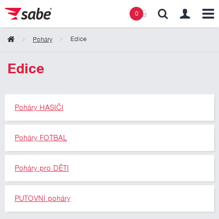
0
Edice
Poháry
Obsah košíku
Edice
Košík zeje prázdnotou
Poháry HASIČI
Poháry FOTBAL
Poháry pro DĚTI
PUTOVNÍ poháry