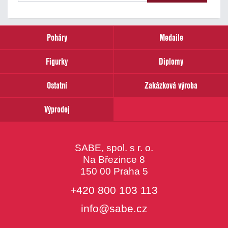
našich
novinek
zadejte
prosím
Poháry
Medaile
Váš
email
Figurky
Diplomy
Ostatní
Zakázková výroba
Výprodej
SABE, spol. s r. o.
Na Březince 8
150 00 Praha 5
+420 800 103 113
info@sabe.cz