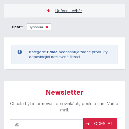
Upřesnit výběr
0 Kč
10 000 Kč
Sport:
Rybaření
Pouze skladem
Kategorie
Edice
neobsahuje žádné produkty
odpovídající nastavené filtraci
Newsletter
Chcete být informováni o novinkách, pošlete nám Váš e-
mail.
Pro
ODESLAT
odběr