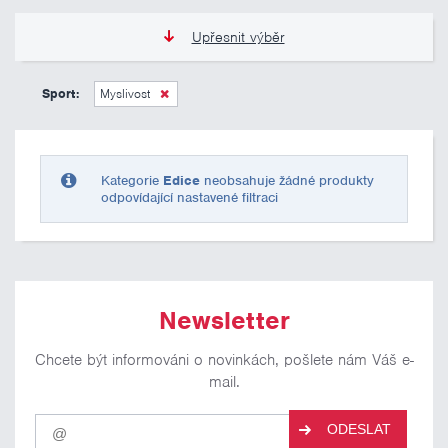
Upřesnit výběr
0 Kč
10 000 Kč
Sport:
Myslivost
Pouze skladem
Kategorie
Edice
neobsahuje žádné produkty
odpovídající nastavené filtraci
Newsletter
Chcete být informováni o novinkách, pošlete nám Váš e-
mail.
Pro
ODESLAT
odběr