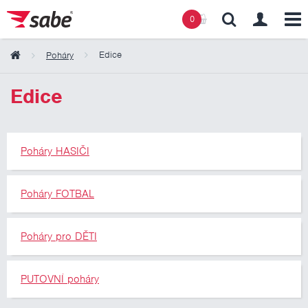
0
Edice
Poháry
Obsah košíku
Edice
Košík zeje prázdnotou
Poháry HASIČI
Poháry FOTBAL
Poháry pro DĚTI
PUTOVNÍ poháry