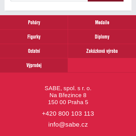
našich
novinek
zadejte
prosím
Poháry
Medaile
Váš
email
Figurky
Diplomy
Ostatní
Zakázková výroba
Výprodej
SABE, spol. s r. o.
Na Březince 8
150 00 Praha 5
+420 800 103 113
info@sabe.cz