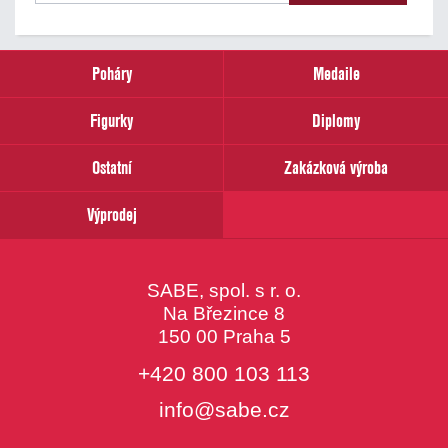
našich
novinek
zadejte
prosím
Poháry
Medaile
Váš
email
Figurky
Diplomy
Ostatní
Zakázková výroba
Výprodej
SABE, spol. s r. o.
Na Březince 8
150 00 Praha 5
+420 800 103 113
info@sabe.cz