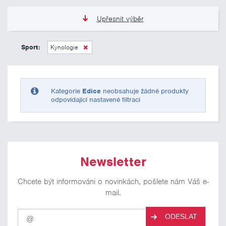
Upřesnit výběr
0 Kč
10 000 Kč
Sport:
Kynologie
Pouze skladem
Kategorie
Edice
neobsahuje žádné produkty
odpovídající nastavené filtraci
Newsletter
Chcete být informováni o novinkách, pošlete nám Váš e-
mail.
Pro
ODESLAT
odběr