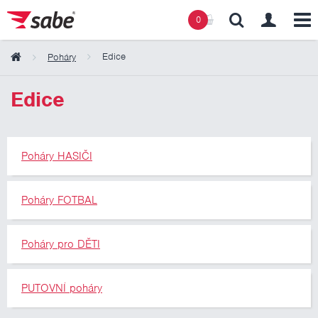
0
Edice
Poháry
Obsah košíku
Edice
Košík zeje prázdnotou
Poháry HASIČI
Poháry FOTBAL
Poháry pro DĚTI
PUTOVNÍ poháry