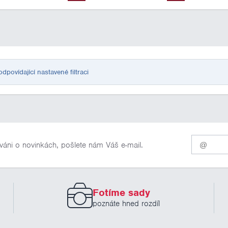
ovídající nastavené filtraci
Pro
váni o novinkách, pošlete nám Váš e-mail.
odběr
našich
novinek
zadejte
prosím
Fotíme sady
Váš
email
poznáte hned rozdíl