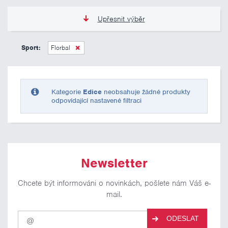
Upřesnit výběr
0 Kč
10 000 Kč
Sport:
Florbal
Pouze skladem
Kategorie
Edice
neobsahuje žádné produkty
odpovídající nastavené filtraci
Newsletter
Chcete být informováni o novinkách, pošlete nám Váš e-
mail.
Pro
ODESLAT
odběr