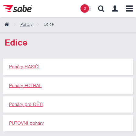
0
Edice
Poháry
Obsah košíku
Edice
Košík zeje prázdnotou
Poháry HASIČI
Poháry FOTBAL
Poháry pro DĚTI
PUTOVNÍ poháry