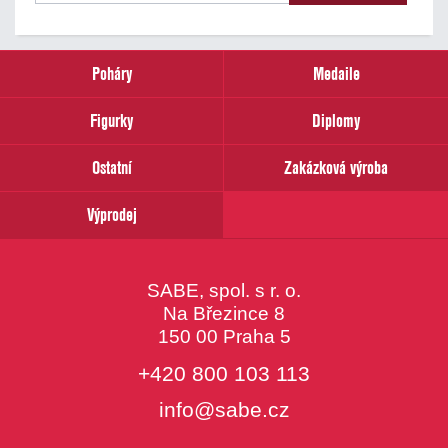
našich
novinek
zadejte
prosím
Poháry
Medaile
Váš
email
Figurky
Diplomy
Ostatní
Zakázková výroba
Výprodej
SABE, spol. s r. o.
Na Březince 8
150 00 Praha 5
+420 800 103 113
info@sabe.cz