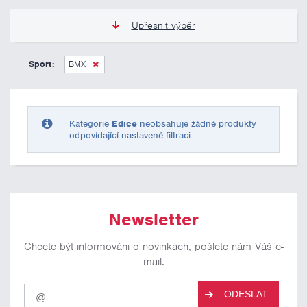
Upřesnit výběr
0 Kč
10 000 Kč
Sport:
BMX
Pouze skladem
Kategorie
Edice
neobsahuje žádné produkty
odpovídající nastavené filtraci
Newsletter
Chcete být informováni o novinkách, pošlete nám Váš e-
mail.
Pro
ODESLAT
odběr