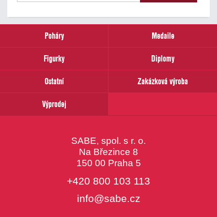
našich
novinek
zadejte
prosím
Poháry
Medaile
Váš
email
Figurky
Diplomy
Ostatní
Zakázková výroba
Výprodej
SABE, spol. s r. o.
Na Březince 8
150 00 Praha 5
+420 800 103 113
info@sabe.cz