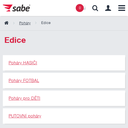
0
Edice
Poháry
Obsah košíku
Edice
Košík zeje prázdnotou
Poháry HASIČI
Poháry FOTBAL
Poháry pro DĚTI
PUTOVNÍ poháry