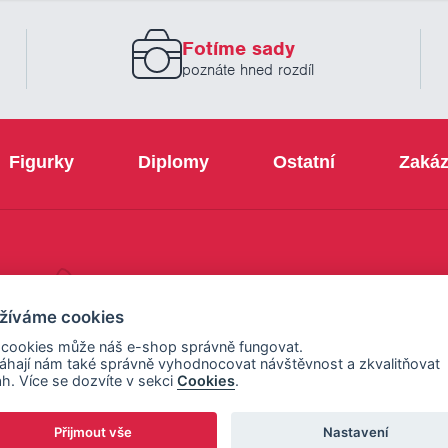
zadejte
prosím
Fotíme sady
Váš
email
poznáte hned rozdíl
Figurky
Diplomy
Ostatní
Zakáz
+420 800 103 113
žíváme cookies
 cookies může náš e-shop správně fungovat.
hají nám také správně vyhodnocovat návštěvnost a zkvalitňovat
h. Více se dozvíte v sekci
Cookies
.
Přijmout vše
Nastavení
ení cookies