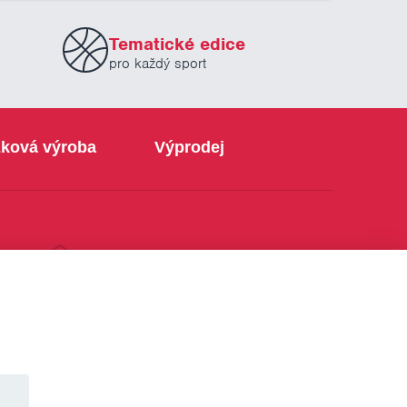
Tematické edice
pro každý sport
ková výroba
Výprodej
info@sabe.cz