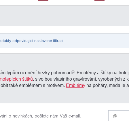
ukty odpovídající nastavené filtraci
m typům ocenění hezky pohromadě! Emblémy a štítky na trofeje
molepících štítků
, s volbou vlastního gravírování, vyrobených z 
zdobit také emblémem s motivem.
Emblémy
na poháry, medaile a 
Pro
váni o novinkách, pošlete nám Váš e-mail.
odběr
našich
novinek