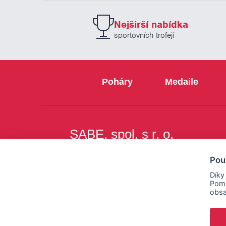
Nejširší nabídka
sportovních trofejí
Poháry
Medaile
SABE, spol. s r. o.
Na Březince 8
Pou
150 00 Praha 5
Díky
Pomá
obsa
Copyright © SABE, spol. s r. o. |
o cookies
|
nastav