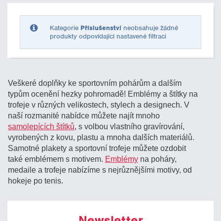
Pouze skladem
Kategorie
Příslušenství
neobsahuje žádné
produkty odpovídající nastavené filtraci
Veškeré doplňky ke sportovním pohárům a dalším
typům ocenění hezky pohromadě! Emblémy a štítky na
trofeje v různých velikostech, stylech a designech. V
naší rozmanité nabídce můžete najít mnoho
samolepících štítků
, s volbou vlastního gravírování,
vyrobených z kovu, plastu a mnoha dalších materiálů.
Samotné plakety a sportovní trofeje můžete ozdobit
také emblémem s motivem.
Emblémy
na poháry,
medaile a trofeje nabízíme s nejrůznějšími motivy, od
hokeje po tenis.
Newsletter