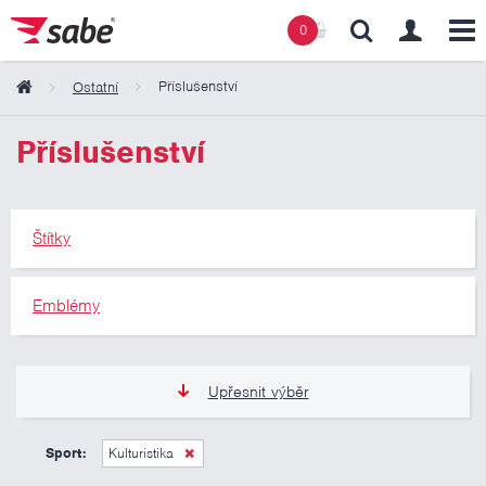
0
Příslušenství
Ostatní
Obsah košíku
Příslušenství
Košík zeje prázdnotou
Štítky
Emblémy
Upřesnit výběr
0 Kč
10 000 Kč
Sport:
Kulturistika