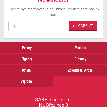
Chcete být informováni o novinkách, pošlete nám Váš e-
mail.
Pro
ODESLAT
odběr
našich
novinek
zadejte
prosím
Poháry
Medaile
Váš
email
Figurky
Diplomy
Ostatní
Zakázková výroba
Výprodej
SABE, spol. s r. o.
Na Březince 8