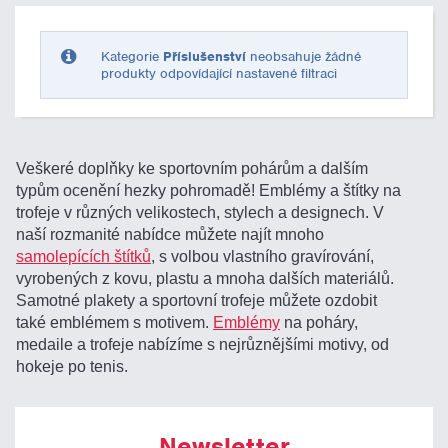
Pouze skladem
Kategorie
Příslušenství
neobsahuje žádné
produkty odpovídající nastavené filtraci
Veškeré doplňky ke sportovním pohárům a dalším
typům ocenění hezky pohromadě! Emblémy a štítky na
trofeje v různých velikostech, stylech a designech. V
naší rozmanité nabídce můžete najít mnoho
samolepících štítků
, s volbou vlastního gravírování,
vyrobených z kovu, plastu a mnoha dalších materiálů.
Samotné plakety a sportovní trofeje můžete ozdobit
také emblémem s motivem.
Emblémy
na poháry,
medaile a trofeje nabízíme s nejrůznějšími motivy, od
hokeje po tenis.
Newsletter