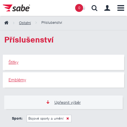
0
Příslušenství
Ostatní
Obsah košíku
Příslušenství
Košík zeje prázdnotou
Štítky
Emblémy
Upřesnit výběr
0 Kč
10 000 Kč
Sport:
Bojové sporty a umění