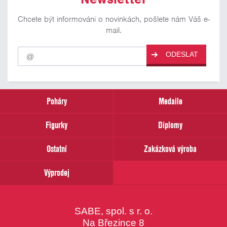
Chcete být informováni o novinkách, pošlete nám Váš e-
mail.
Pro
ODESLAT
odběr
našich
novinek
zadejte
prosím
Poháry
Medaile
Váš
email
Figurky
Diplomy
Ostatní
Zakázková výroba
Výprodej
SABE, spol. s r. o.
Na Březince 8