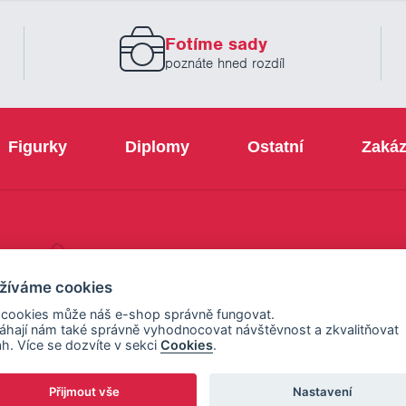
zadejte
prosím
Fotíme sady
Váš
email
poznáte hned rozdíl
Figurky
Diplomy
Ostatní
Zakáz
+420 800 103 113
žíváme cookies
 cookies může náš e-shop správně fungovat.
hají nám také správně vyhodnocovat návštěvnost a zkvalitňovat
h. Více se dozvíte v sekci
Cookies
.
Přijmout vše
Nastavení
ení cookies