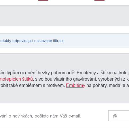
ukty odpovídající nastavené filtraci
m typům ocenění hezky pohromadě! Emblémy a štítky na trofeje
molepících štítků
, s volbou vlastního gravírování, vyrobených z 
zdobit také emblémem s motivem.
Emblémy
na poháry, medaile a 
Pro
váni o novinkách, pošlete nám Váš e-mail.
odběr
našich
novinek