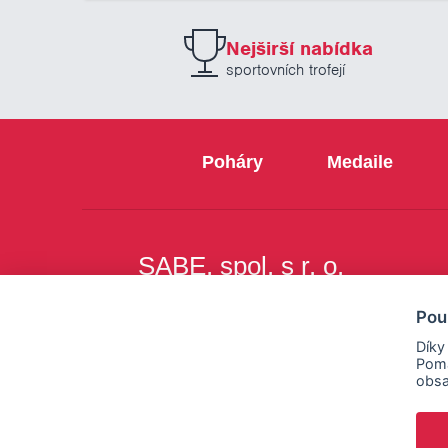
Nejširší nabídka
sportovních trofejí
Poháry
Medaile
SABE, spol. s r. o.
Na Březince 8
Pou
150 00 Praha 5
Díky
Pomá
obsa
Copyright © SABE, spol. s r. o. |
o cookies
|
nastav