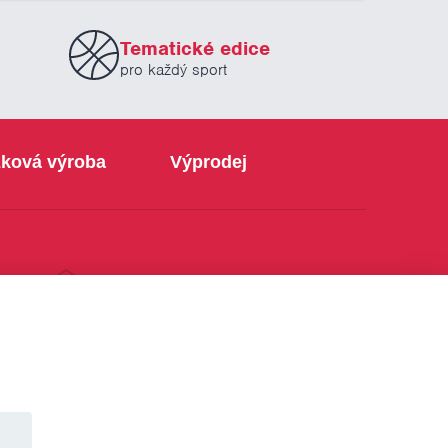
Tematické edice
pro každý sport
ková výroba
Výprodej
info@sabe.cz