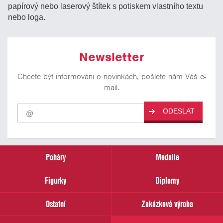
papírový nebo laserový štítek s potiskem vlastního textu
nebo loga.
Newsletter
Chcete být informováni o novinkách, pošlete nám Váš e-
mail.
Pro
ODESLAT
odběr
našich
novinek
zadejte
prosím
Poháry
Medaile
Váš
email
Figurky
Diplomy
Ostatní
Zakázková výroba