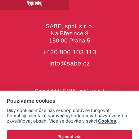
Výprodej
SABE, spol. s r. o.
Na Březince 8
150 00 Praha 5
+420 800 103 113
info@sabe.cz
Copyright © SABE, spol. s r. o. |
o cookies
|
nastavení cookies
Používáme cookies
Díky cookies může náš e-shop správně fungovat.
Pomáhají nám také správně vyhodnocovat návštěvnost a
zkvalitňovat obsah. Více se dozvíte v sekci
Cookies
.
Přijmout vše