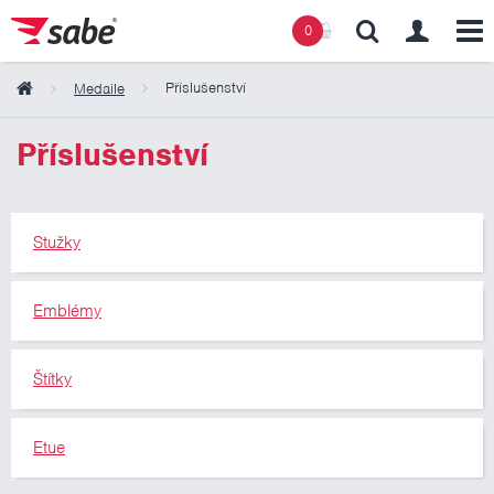
0
Příslušenství
Medaile
Obsah košíku
Příslušenství
Košík zeje prázdnotou
Stužky
Emblémy
Štítky
Etue