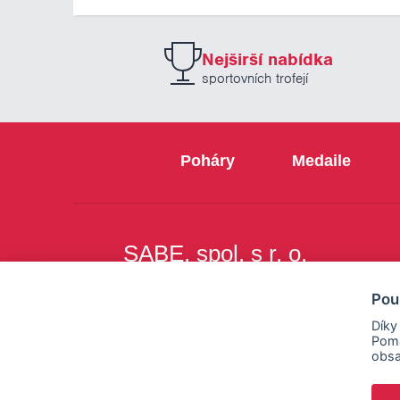
Nejširší nabídka
sportovních trofejí
Poháry
Medaile
SABE, spol. s r. o.
Na Březince 8
Pou
150 00 Praha 5
Díky
Pomá
obsa