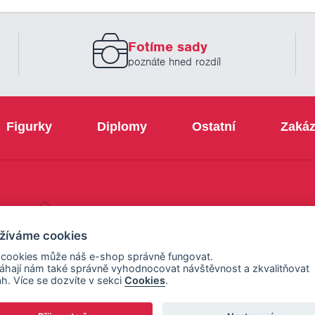
novinek
zadejte
prosím
Fotíme sady
Váš
email
poznáte hned rozdíl
Figurky
Diplomy
Ostatní
Zakáz
+420 800 103 113
žíváme cookies
 cookies může náš e-shop správně fungovat.
hají nám také správně vyhodnocovat návštěvnost a zkvalitňovat
h. Více se dozvíte v sekci
Cookies
.