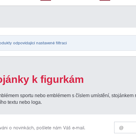
ukty odpovídající nastavené filtraci
ojánky k figurkám
mblémem sportu nebo emblémem s číslem umístění, stojánkem rů
ího textu nebo loga.
Pro
váni o novinkách, pošlete nám Váš e-mail.
odběr
našich