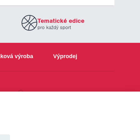
Tematické edice
pro každý sport
ková výroba
Výprodej
info@sabe.cz