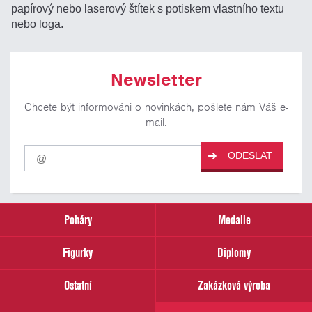
papírový nebo laserový štítek s potiskem vlastního textu
nebo loga.
Newsletter
Chcete být informováni o novinkách, pošlete nám Váš e-
mail.
Pro
ODESLAT
odběr
našich
novinek
zadejte
prosím
Poháry
Medaile
Váš
email
Figurky
Diplomy
Ostatní
Zakázková výroba