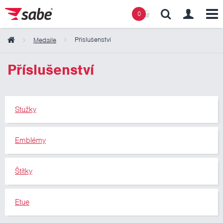
0
Příslušenství
Medaile
Obsah košíku
Příslušenství
Košík zeje prázdnotou
Stužky
Emblémy
Štítky
Etue