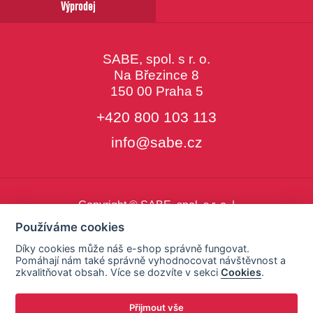
Výprodej
SABE, spol. s r. o.
Na Březince 8
150 00 Praha 5
+420 800 103 113
info@sabe.cz
Copyright © SABE, spol. s r. o. |
o cookies
|
nastavení cookies
Používáme cookies
Díky cookies může náš e-shop správně fungovat.
Pomáhají nám také správně vyhodnocovat návštěvnost a
zkvalitňovat obsah. Více se dozvíte v sekci
Cookies
.
Přijmout vše