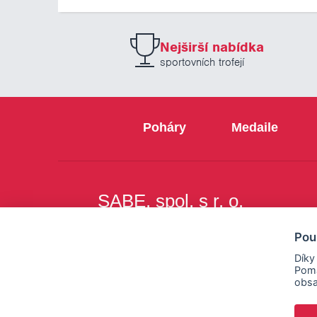
Nejširší nabídka
sportovních trofejí
Poháry
Medaile
SABE, spol. s r. o.
Na Březince 8
Pou
150 00 Praha 5
Díky
Pomá
obsa