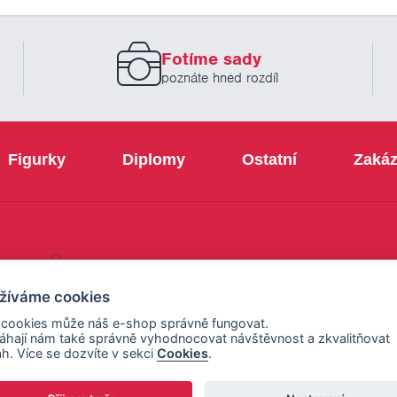
novinek
zadejte
prosím
Fotíme sady
Váš
email
poznáte hned rozdíl
Figurky
Diplomy
Ostatní
Zakáz
+420 800 103 113
žíváme cookies
 cookies může náš e-shop správně fungovat.
hají nám také správně vyhodnocovat návštěvnost a zkvalitňovat
h. Více se dozvíte v sekci
Cookies
.