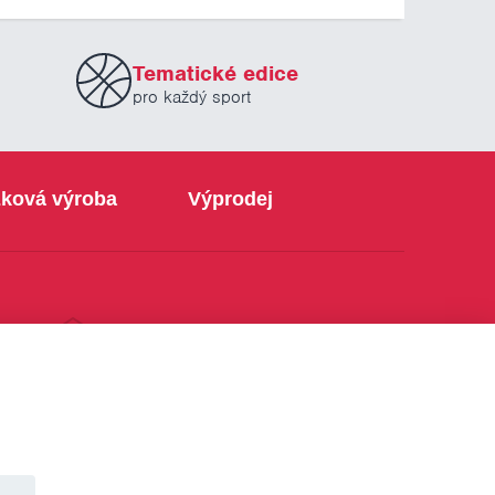
Tematické edice
pro každý sport
ková výroba
Výprodej
info@sabe.cz