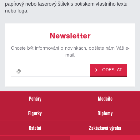
papírový nebo laserový štítek s potiskem vlastního textu
nebo loga.
Newsletter
Chcete být informováni o novinkách, pošlete nám Váš e-
mail.
Pro
ODESLAT
odběr
našich
novinek
zadejte
prosím
Poháry
Medaile
Váš
email
Figurky
Diplomy
Ostatní
Zakázková výroba