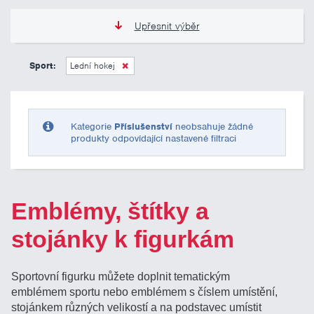
Upřesnit výběr
0 Kč
10 000 Kč
Sport:
Lední hokej
Pouze skladem
Kategorie
Příslušenství
neobsahuje žádné
produkty odpovídající nastavené filtraci
Emblémy, štítky a
stojánky k figurkám
Sportovní figurku můžete doplnit tematickým
emblémem sportu nebo emblémem s číslem umístění,
stojánkem různých velikostí a na podstavec umístit