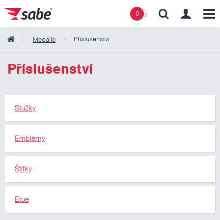
0
Příslušenství
Medaile
Obsah košíku
Příslušenství
Košík zeje prázdnotou
Stužky
Emblémy
Štítky
Etue