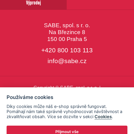
Výprodej
SABE, spol. s r. o.
Na Březince 8
150 00 Praha 5
+420 800 103 113
info@sabe.cz
Copyright © SABE, spol. s r. o. |
o cookies
|
nastavení cookies
Používáme cookies
Díky cookies může náš e-shop správně fungovat.
Pomáhají nám také správně vyhodnocovat návštěvnost a
zkvalitňovat obsah. Více se dozvíte v sekci
Cookies
.
Přijmout vše