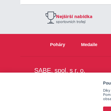
Nejširší nabídka
sportovních trofejí
Poháry
Medaile
SABE, spol. s r. o.
Na Březince 8
Pou
150 00 Praha 5
Díky
Pomá
obsa