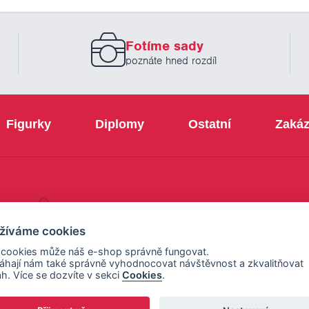
novinek
zadejte
prosím
Fotíme sady
Váš
email
poznáte hned rozdíl
Figurky
Diplomy
Ostatní
Zakáz
+420 800 103 113
žíváme cookies
 cookies může náš e-shop správně fungovat.
hají nám také správně vyhodnocovat návštěvnost a zkvalitňovat
h. Více se dozvíte v sekci
Cookies
.