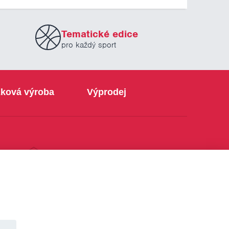
Tematické edice
pro každý sport
ková výroba
Výprodej
info@sabe.cz