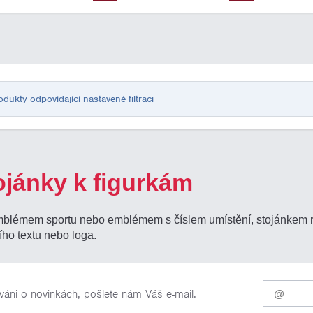
ukty odpovídající nastavené filtraci
ojánky k figurkám
mblémem sportu nebo emblémem s číslem umístění, stojánkem rů
ího textu nebo loga.
Pro
váni o novinkách, pošlete nám Váš e-mail.
odběr
našich