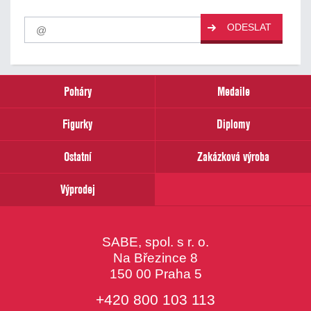
Pro
ODESLAT
odběr
našich
novinek
zadejte
prosím
Poháry
Medaile
Váš
email
Figurky
Diplomy
Ostatní
Zakázková výroba
Výprodej
SABE, spol. s r. o.
Na Březince 8
150 00 Praha 5
+420 800 103 113