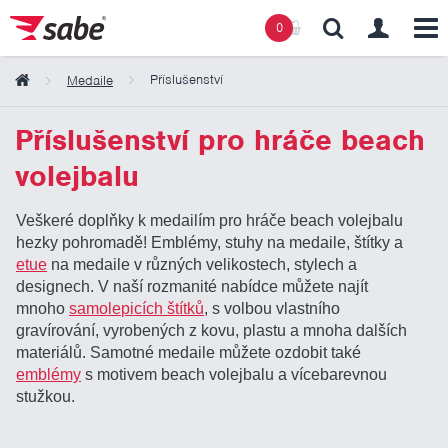
0
Příslušenství
Medaile
Obsah košíku
Příslušenství pro hráče beach
volejbalu
Košík zeje prázdnotou
Veškeré doplňky k medailím pro hráče beach volejbalu
hezky pohromadě! Emblémy, stuhy na medaile, štítky a
etue
na medaile v různých velikostech, stylech a
designech. V naší rozmanité nabídce můžete najít
mnoho
samolepicích štítků
, s volbou vlastního
gravírování, vyrobených z kovu, plastu a mnoha dalších
materiálů. Samotné medaile můžete ozdobit také
emblémy
s motivem beach volejbalu a vícebarevnou
stužkou.