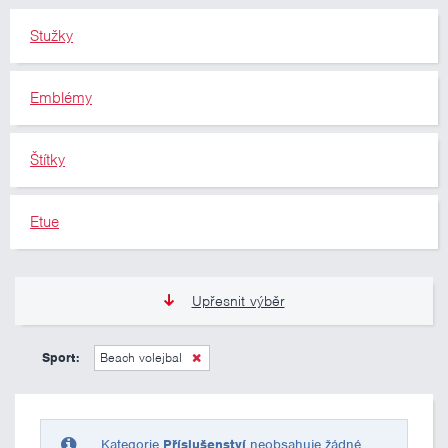
Stužky
Emblémy
Štítky
Etue
Upřesnit výběr
0 Kč
10 000 Kč
Sport:
Beach volejbal
Pouze skladem
Kategorie
Příslušenství
neobsahuje žádné