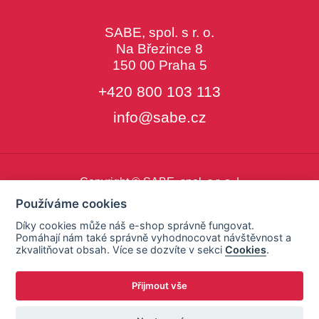
SABE, spol. s r. o.
Na Březince 8
150 00 Praha 5
+420 800 103 113
info@sabe.cz
Copyright © SABE, spol. s r. o. |
o cookies
|
nastavení cookies
Používáme cookies
Díky cookies může náš e-shop správně fungovat.
Pomáhají nám také správně vyhodnocovat návštěvnost a
zkvalitňovat obsah. Více se dozvíte v sekci
Cookies
.
Přijmout vše