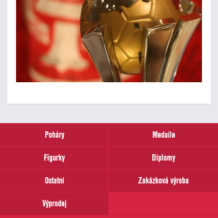
Poháry
Medaile
Figurky
Diplomy
Ostatní
Zakázková výroba
Výprodej