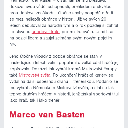
Německo), der Kaiser – císař, jak se mu přezdívá,
dokázal svou vůdčí schopností, přehledem a skvělou
hrou doslova zneškodnit útočné snahy soupeřů a řadí
se mezi nejlepší obránce v historii. Již ve svých 20
letech debutoval za národní tým a o rok později si zahrál
i o slavnou
sportovní trofej
pro mistra světa. Usadil se
na pozici libera a zaujal zejména svým novým pojetím
hry.
Jeho útočné výpady z pozice obránce se staly v
následujících letech velmi populární a velká část hráčů jej
kopírovala. Dokázal tak vyhrát kromě Mistrovství Evropy
také
Mistrovství světa
. Po ukončení hráčské kariéry se
vydal na další úspěšnou dráhu – trenérskou. Podařilo se
mu vyhrát s Německem Mistrovství světa, a stal se tak
teprve druhým hráčem v historii, jenž získal sportovní titul
jako hráč, tak i jako trenér.
Marco van Basten