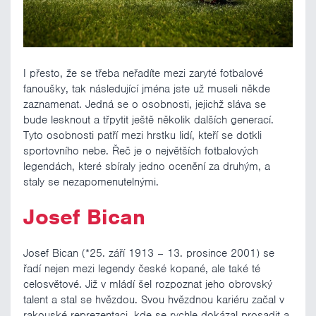
I přesto, že se třeba neřadíte mezi zaryté fotbalové
fanoušky, tak následující jména jste už museli někde
zaznamenat. Jedná se o osobnosti, jejichž sláva se
bude lesknout a třpytit ještě několik dalších generací.
Tyto osobnosti patří mezi hrstku lidí, kteří se dotkli
sportovního nebe. Řeč je o největších fotbalových
legendách, které sbíraly jedno ocenění za druhým, a
staly se nezapomenutelnými.
Josef Bican
Josef Bican (*25. září 1913 – 13. prosince 2001) se
řadí nejen mezi legendy české kopané, ale také té
celosvětové. Již v mládí šel rozpoznat jeho obrovský
talent a stal se hvězdou. Svou hvězdnou kariéru začal v
rakouské reprezentaci, kde se rychle dokázal prosadit a