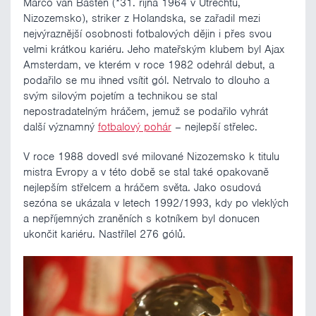
Marco van Basten (*31. října 1964 v Utrechtu,
Nizozemsko), striker z Holandska, se zařadil mezi
nejvýraznější osobnosti fotbalových dějin i přes svou
velmi krátkou kariéru. Jeho mateřským klubem byl Ajax
Amsterdam, ve kterém v roce 1982 odehrál debut, a
podařilo se mu ihned vsítit gól. Netrvalo to dlouho a
svým silovým pojetím a technikou se stal
nepostradatelným hráčem, jemuž se podařilo vyhrát
další významný
fotbalový pohár
– nejlepší střelec.
V roce 1988 dovedl své milované Nizozemsko k titulu
mistra Evropy a v této době se stal také opakovaně
nejlepším střelcem a hráčem světa. Jako osudová
sezóna se ukázala v letech 1992/1993, kdy po vleklých
a nepříjemných zraněních s kotníkem byl donucen
ukončit kariéru. Nastřílel 276 gólů.