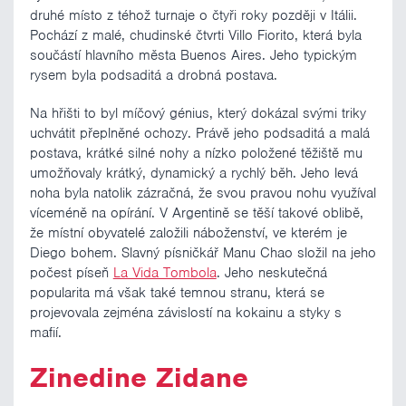
druhé místo z téhož turnaje o čtyři roky později v Itálii.
Pochází z malé, chudinské čtvrti Villo Fiorito, která byla
součástí hlavního města Buenos Aires. Jeho typickým
rysem byla podsaditá a drobná postava.
Na hřišti to byl míčový génius, který dokázal svými triky
uchvátit přeplněné ochozy. Právě jeho podsaditá a malá
postava, krátké silné nohy a nízko položené těžiště mu
umožňovaly krátký, dynamický a rychlý běh. Jeho levá
noha byla natolik zázračná, že svou pravou nohu využíval
víceméně na opírání. V Argentině se těší takové oblibě,
že místní obyvatelé založili náboženství, ve kterém je
Diego bohem. Slavný písničkář Manu Chao složil na jeho
počest píseň
La Vida Tombola
. Jeho neskutečná
popularita má však také temnou stranu, která se
projevovala zejména závislostí na kokainu a styky s
mafií.
Zinedine Zidane