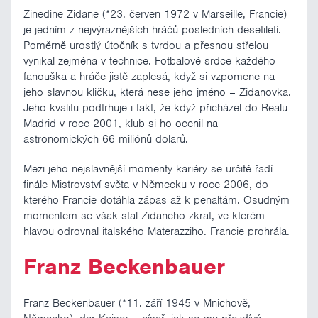
Zinedine Zidane (*23. červen 1972 v Marseille, Francie)
je jedním z nejvýraznějších hráčů posledních desetiletí.
Poměrně urostlý útočník s tvrdou a přesnou střelou
vynikal zejména v technice. Fotbalové srdce každého
fanouška a hráče jistě zaplesá, když si vzpomene na
jeho slavnou kličku, která nese jeho jméno – Zidanovka.
Jeho kvalitu podtrhuje i fakt, že když přicházel do Realu
Madrid v roce 2001, klub si ho ocenil na
astronomických 66 miliónů dolarů.
Mezi jeho nejslavnější momenty kariéry se určitě řadí
finále Mistrovství světa v Německu v roce 2006, do
kterého Francie dotáhla zápas až k penaltám. Osudným
momentem se však stal Zidaneho zkrat, ve kterém
hlavou odrovnal italského Materazziho. Francie prohrála.
Franz Beckenbauer
Franz Beckenbauer (*11. září 1945 v Mnichově,