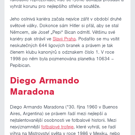
vyhrát korunu pro nejlepšího střelce soutěže.
Jeho oslnivá kariéra začala nejvíce zářit v období druhé
světové války. Dokonce sám Hitler si přál, aby se stal
Němcem, ale Josef „Pepi“ Bican odmítl. Většinu své
kariéry pak strávil ve
Slavii Praha
. Podařilo se mu vsítit
neskutečných 644 ligových branek a právem je tak
členem klubu kanonýrů s odznakem číslo 1. V roce
1998 po něm byla pojmenována planetka 10634 –
Pepibican.
Diego Armando
Maradona
Diego Armando Maradona (*30. října 1960 v Buenos
Aires, Argentina) se právem řadí mezi nejlepší a
nejtalentovanější osobnosti ve fotbalové historii. Mezi
nejvýznamnější
fotbalové trofeje
, které vyhrál, se řadí
výhra na Mistrovství světa v roce 1986 v Mexiku, nebo