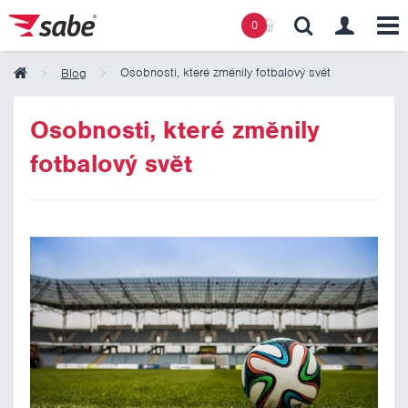
0
Osobnosti, které změnily fotbalový svět
Blog
Obsah košíku
Osobnosti, které změnily
fotbalový svět
Košík zeje prázdnotou