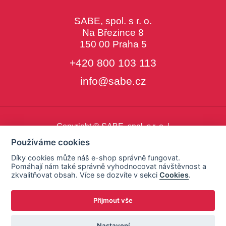
SABE, spol. s r. o.
Na Březince 8
150 00 Praha 5
+420 800 103 113
info@sabe.cz
Copyright © SABE, spol. s r. o. |
o cookies
|
nastavení cookies
Používáme cookies
Díky cookies může náš e-shop správně fungovat.
Pomáhají nám také správně vyhodnocovat návštěvnost a
zkvalitňovat obsah. Více se dozvíte v sekci
Cookies
.
Přijmout vše
Nastavení