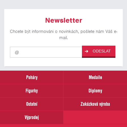
Newsletter
Chcete být informováni o novinkách, pošlete nám Váš e-
mail.
Pro
ODESLAT
odběr
našich
novinek
zadejte
prosím
Poháry
Medaile
Váš
email
Figurky
Diplomy
Ostatní
Zakázková výroba
Výprodej