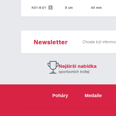
K01-8-01
8 cm
40 mm
Newsletter
Chcete být informo
Nejširší nabídka
sportovních trofejí
Poháry
Medaile