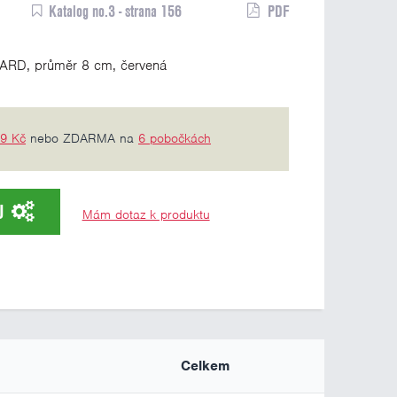
Katalog no.3 - strana 156
PDF
ARD, průměr 8 cm, červená
69 Kč
nebo ZDARMA na
6 pobočkách
U
Mám dotaz k produktu
Celkem