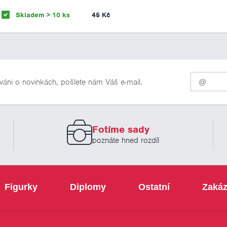
Skladem > 10 ks
45 Kč
Pro
váni o novinkách, pošlete nám Váš e-mail.
odběr
našich
novinek
zadejte
prosím
Fotíme sady
Váš
email
poznáte hned rozdíl
Figurky
Diplomy
Ostatní
Zakáz