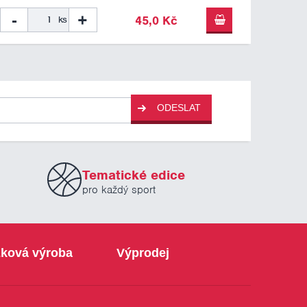
-
+
45,0 Kč
ks
ODESLAT
Tematické edice
pro každý sport
ková výroba
Výprodej