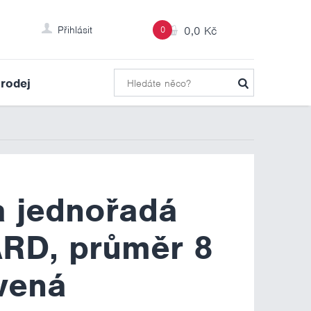
Přihlásit
0
0,0 Kč
rodej
 jednořadá
RD, průměr 8
vená