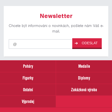
Newsletter
Chcete být informováni o novinkách, pošlete nám Váš e-
mail.
Pro
ODESLAT
odběr
našich
novinek
zadejte
prosím
Poháry
Medaile
Váš
email
Figurky
Diplomy
Ostatní
Zakázková výroba
Výprodej