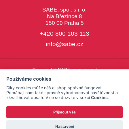
SABE, spol. s r. o.
Na Březince 8
150 00 Praha 5
+420 800 103 113
info@sabe.cz
Copyright © SABE, spol. s r. o. |
o cookies
|
nastavení cookies
Používáme cookies
Díky cookies může náš e-shop správně fungovat.
Pomáhají nám také správně vyhodnocovat návštěvnost a
zkvalitňovat obsah. Více se dozvíte v sekci
Cookies
.
Přijmout vše
Nastavení