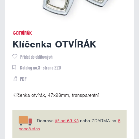
K-OTVÍRÁK
Klíčenka OTVÍRÁK
Přidat do oblíbených
Katalog no.3 - strana 220
PDF
Klíčenka otvírák, 47x98mm, transparentní
Doprava
již od 69 Kč
nebo ZDARMA na
6
pobočkách