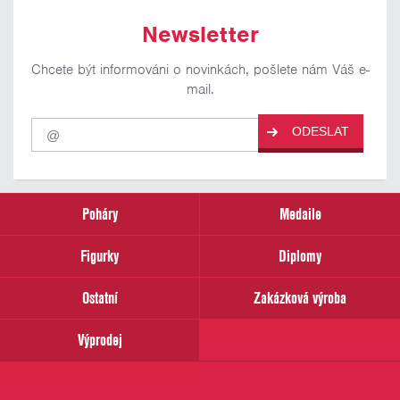
Newsletter
Chcete být informováni o novinkách, pošlete nám Váš e-
mail.
Pro
ODESLAT
odběr
našich
novinek
zadejte
prosím
Poháry
Medaile
Váš
email
Figurky
Diplomy
Ostatní
Zakázková výroba
Výprodej