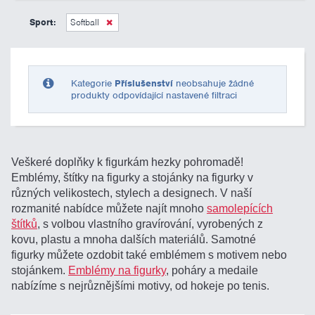
0 Kč
10 000 Kč
Sport:
Softball
Pouze skladem
Kategorie
Příslušenství
neobsahuje žádné
produkty odpovídající nastavené filtraci
Veškeré doplňky k figurkám hezky pohromadě!
Emblémy, štítky na figurky a stojánky na figurky v
různých velikostech, stylech a designech. V naší
rozmanité nabídce můžete najít mnoho
samolepících
štítků
, s volbou vlastního gravírování, vyrobených z
kovu, plastu a mnoha dalších materiálů. Samotné
figurky můžete ozdobit také emblémem s motivem nebo
stojánkem.
Emblémy na figurky
, poháry a medaile
nabízíme s nejrůznějšími motivy, od hokeje po tenis.