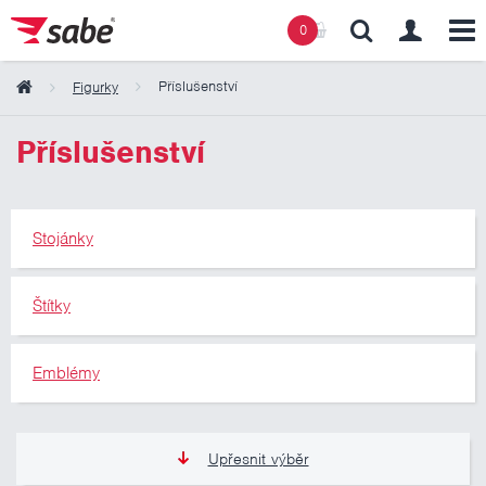
0
Příslušenství
Figurky
Obsah košíku
Příslušenství
Košík zeje prázdnotou
Stojánky
Štítky
Emblémy
Upřesnit výběr