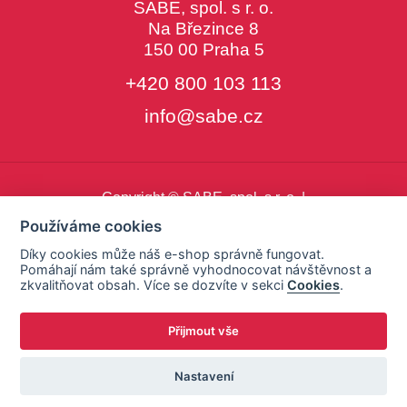
SABE, spol. s r. o.
Na Březince 8
150 00 Praha 5
+420 800 103 113
info@sabe.cz
Copyright © SABE, spol. s r. o. |
o cookies
|
nastavení cookies
Používáme cookies
Díky cookies může náš e-shop správně fungovat.
Pomáhají nám také správně vyhodnocovat návštěvnost a
zkvalitňovat obsah. Více se dozvíte v sekci
Cookies
.
Přijmout vše
Nastavení