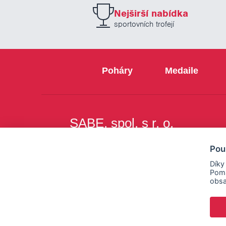
Nejširší nabídka
sportovních trofejí
Poháry
Medaile
SABE, spol. s r. o.
Na Březince 8
Pou
150 00 Praha 5
Díky
Pomá
obsa
Copyright © SABE, spol. s r. o. |
o cookies
|
nastav