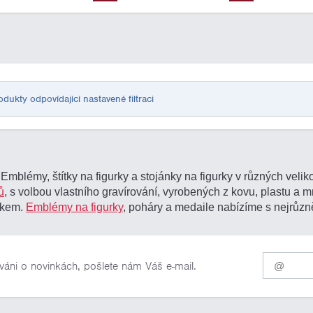
ukty odpovídající nastavené filtraci
blémy, štítky na figurky a stojánky na figurky v různých velik
ů
, s volbou vlastního gravírování, vyrobených z kovu, plastu a
nkem.
Emblémy na figurky
, poháry a medaile nabízíme s nejrůzně
Pro
váni o novinkách, pošlete nám Váš e-mail.
odběr
našich
novinek
zadejte