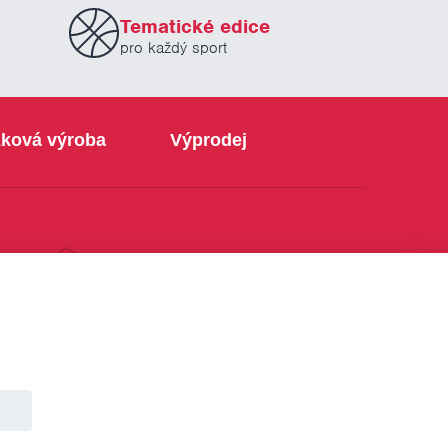
Tematické edice
pro každý sport
ková výroba
Výprodej
info@sabe.cz