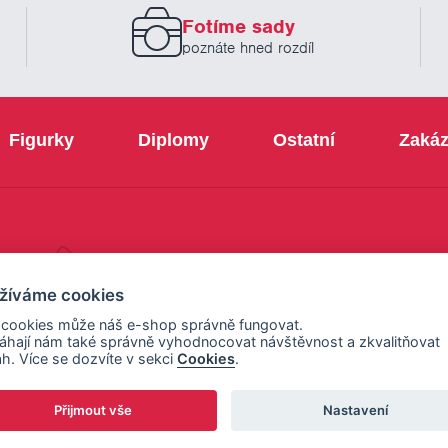
prosím
Fotíme sady
Váš
email
poznáte hned rozdíl
Figurky
Diplomy
Ostatní
Zakáz
+420 800 103 113
žíváme cookies
 cookies může náš e-shop správně fungovat.
hají nám také správně vyhodnocovat návštěvnost a zkvalitňovat
h. Více se dozvíte v sekci
Cookies
.
Přijmout vše
Nastavení
ení cookies