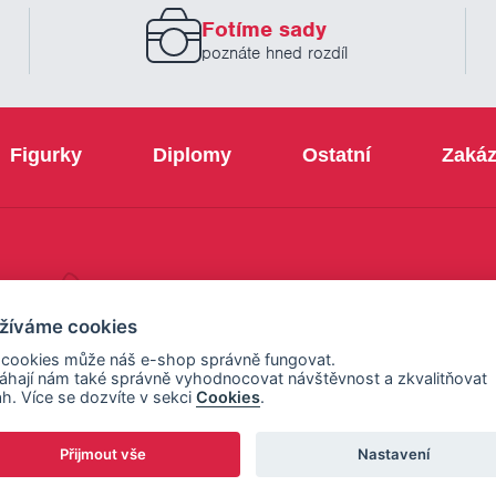
prosím
Fotíme sady
Váš
email
poznáte hned rozdíl
Figurky
Diplomy
Ostatní
Zakáz
+420 800 103 113
žíváme cookies
 cookies může náš e-shop správně fungovat.
hají nám také správně vyhodnocovat návštěvnost a zkvalitňovat
h. Více se dozvíte v sekci
Cookies
.
Přijmout vše
Nastavení
ení cookies