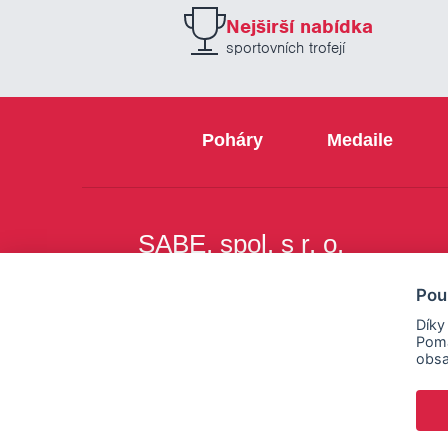
Nejširší nabídka
sportovních trofejí
Poháry
Medaile
SABE, spol. s r. o.
Na Březince 8
Pou
150 00 Praha 5
Díky
Pomá
obsa
Copyright © SABE, spol. s r. o. |
o cookies
|
nastav