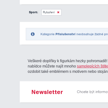
Sport:
Rybaření
Kategorie
Příslušenství
neobsahuje žádné prod
Veškeré doplňky k figurkám hezky pohromadě! Em
nabídce můžete najít mnoho
samolepících štítk
ozdobit také emblémem s motivem nebo stojá
Newsletter
Chcete být informo