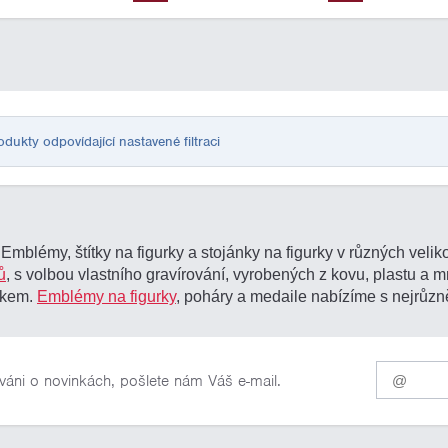
ukty odpovídající nastavené filtraci
blémy, štítky na figurky a stojánky na figurky v různých velik
ů
, s volbou vlastního gravírování, vyrobených z kovu, plastu a
nkem.
Emblémy na figurky
, poháry a medaile nabízíme s nejrůzně
Pro
váni o novinkách, pošlete nám Váš e-mail.
odběr
našich
novinek
zadejte