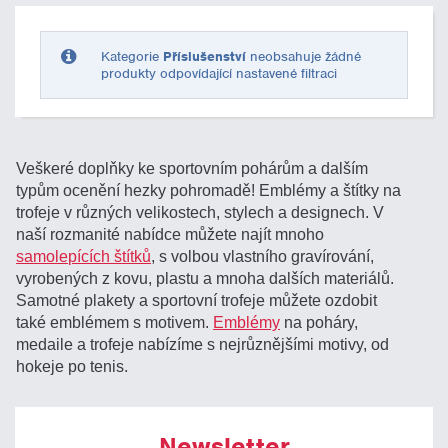
Pouze skladem
Kategorie
Příslušenství
neobsahuje žádné
produkty odpovídající nastavené filtraci
Veškeré doplňky ke sportovním pohárům a dalším
typům ocenění hezky pohromadě! Emblémy a štítky na
trofeje v různých velikostech, stylech a designech. V
naší rozmanité nabídce můžete najít mnoho
samolepících štítků
, s volbou vlastního gravírování,
vyrobených z kovu, plastu a mnoha dalších materiálů.
Samotné plakety a sportovní trofeje můžete ozdobit
také emblémem s motivem.
Emblémy
na poháry,
medaile a trofeje nabízíme s nejrůznějšími motivy, od
hokeje po tenis.
Newsletter