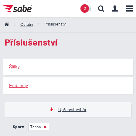
0
Příslušenství
Ostatní
Obsah košíku
Příslušenství
Košík zeje prázdnotou
Štítky
Emblémy
Upřesnit výběr
0 Kč
10 000 Kč
Sport:
Tanec