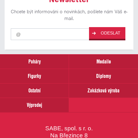
Chcete být informováni o novinkách, pošlete nám Váš e-
mail.
Pro
ODESLAT
odběr
našich
novinek
zadejte
prosím
Poháry
Medaile
Váš
email
Figurky
Diplomy
Ostatní
Zakázková výroba
Výprodej
SABE, spol. s r. o.
Na Březince 8